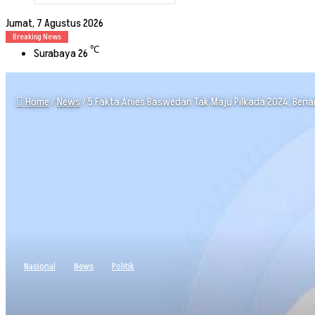
Search
for
Jumat, 7 Agustus 2026
Breaking News
℃
Surabaya
26
Home
/
News
/
5 Fakta Anies Baswedan Tak Maju Pilkada 2024, Ben
Nasional
News
Politik