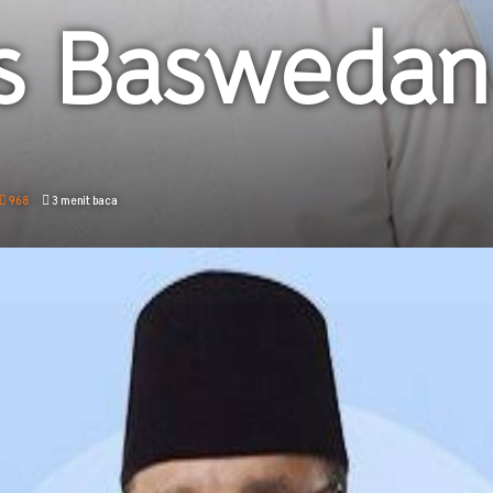
es Baswedan
968
3 menit baca