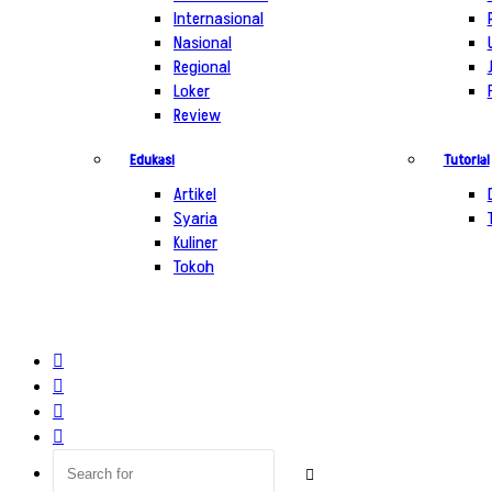
Internasional
Nasional
Regional
Loker
Review
Edukasi
Tutorial
Artikel
Syaria
Kuliner
Tokoh
Log
In
Random
Article
Sidebar
Switch
skin