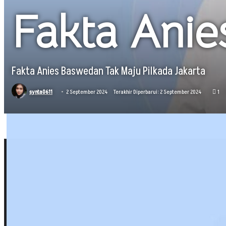
Fakta Ani
Fakta Anies Baswedan Tak Maju Pilkada Jakarta
synta0611
2 September 2024
Terakhir Diperbarui: 2 September 2024
1