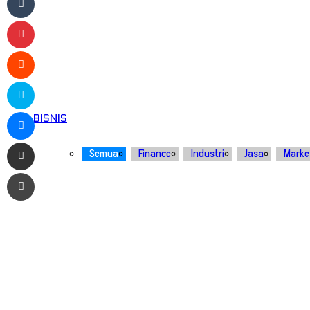
Pinterest
Reddit
Skype
Messenger
BISNIS
Bagikan melalui Email
Semua
Finance
Industri
Jasa
Marke
Print