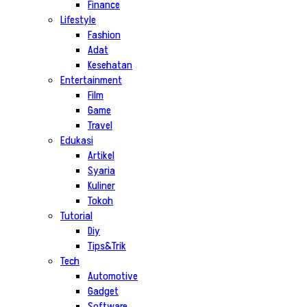
Finance
Lifestyle
Fashion
Adat
Kesehatan
Entertainment
Film
Game
Travel
Edukasi
Artikel
Syaria
Kuliner
Tokoh
Tutorial
Diy
Tips&Trik
Tech
Automotive
Gadget
Software