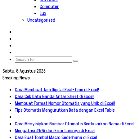
Computer
Lux
Uncategorized
Log
In
Random
Article
Sidebar
Switch
skin
Search
for
Sabtu, 8 Agustus 2026
Breaking News
Cara Membuat Jam Digital Real-Time di Excel!
Cara Cek Data Ganda Antar Sheet di Excel!
Membuat Format Nomor Otomatis yang Unik di Excel!
Tips Otomatis Mengurutkan Data dengan Excel Table
Cara Menyisipkan Gambar Otomatis Berdasarkan Nama di Excel
Mengatasi #N/A dan Error Lainnya di Excel
Cara Buat Tombol Macro Sederhana di Excel