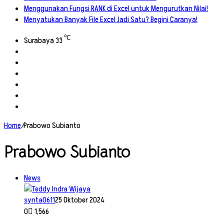
Menggunakan Fungsi RANK di Excel untuk Mengurutkan Nilai!
Menyatukan Banyak File Excel Jadi Satu? Begini Caranya!
℃
Surabaya
33
Facebook
X
YouTube
Instagram
TikTok
RSS
Home
/
Prabowo Subianto
Prabowo Subianto
News
synta0611
25 Oktober 2024
0
1,566