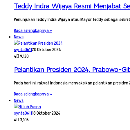
Teddy Indra Wijaya Resmi Menjabat Seb
Penunjukan Teddy Indra Wijaya atau Mayor Teddy sebagai sekret
Baca selengkapnya »
News
synta0611
20 Oktober 2024
4
9,128
Pelantikan Presiden 2024, Prabowo-Gi
Pada hari ini, rakyat Indonesia menyaksikan pelantikan presi
Baca selengkapnya »
News
synta0611
18 Oktober 2024
4
3,106