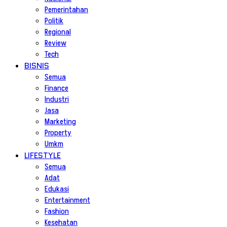
Pemerintahan
Politik
Regional
Review
Tech
BISNIS
Semua
Finance
Industri
Jasa
Marketing
Property
Umkm
LIFESTYLE
Semua
Adat
Edukasi
Entertainment
Fashion
Kesehatan