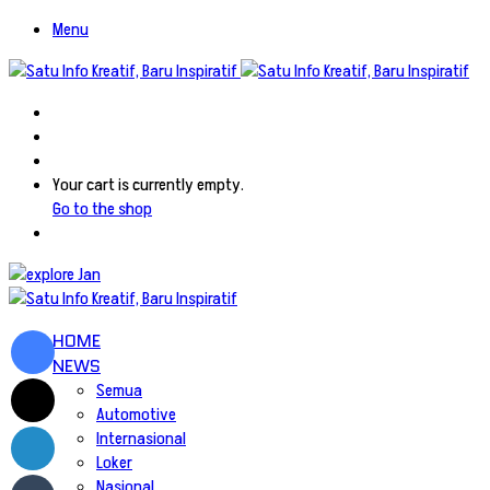
Menu
Search
for
Switch
skin
Log
In
View
Your cart is currently empty.
your
Go to the shop
shopping
cart
Facebook
HOME
NEWS
X
Semua
Automotive
LinkedIn
Internasional
Loker
Tumblr
Nasional