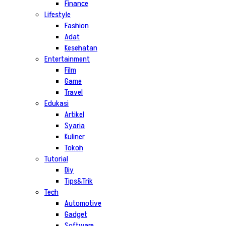
Finance
Lifestyle
Fashion
Adat
Kesehatan
Entertainment
Film
Game
Travel
Edukasi
Artikel
Syaria
Kuliner
Tokoh
Tutorial
Diy
Tips&Trik
Tech
Automotive
Gadget
Software