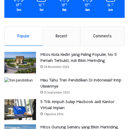
13
12
13
13
14
℃
℃
℃
℃
℃
Sen
Sel
Rab
Kam
Jum
Popular
Recent
Comments
Mitos Kota Kediri yang Paling Populer, No 5
Pernah Terbukti, Asli Bikin Merinding
28 November 2024
Mau Tahu Tren Pendidikan Di Indonesia? Intip
Ulasannya
15 September 2023
5 Trik Ampuh Sulap Macbook Jadi Kantor
Virtual Impian
1 Agustus 2024
Mitos Gunung Semeru yang Bikin Merinding,