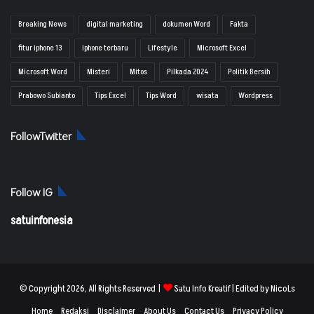
Breaking News
digital marketing
dokumen Word
Fakta
fitur iphone 13
iphone terbaru
Lifestyle
Microsoft Excel
Microsoft Word
Misteri
Mitos
Pilkada 2024
Politik Bersih
Prabowo Subianto
Tips Excel
Tips Word
wisata
Wordpress
FollowTwitter
Follow IG
satuinfonesia
© Copyright 2026, All Rights Reserved |
Satu Info Kreatif
| Edited by NicoLs
Home
Redaksi
Disclaimer
About Us
Contact Us
Privacy Policy