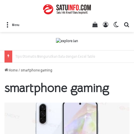
View your shopping
Log In
Switch 
Se
Menu
Home
/
smartphone gaming
smartphone gaming