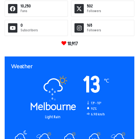
10,250
502
Fans
Followers
0
165
Subscribers
Followers
10,917
Weather
13
℃
Melbourne
13º - 10º
92%
6.98 km/h
Light Rain