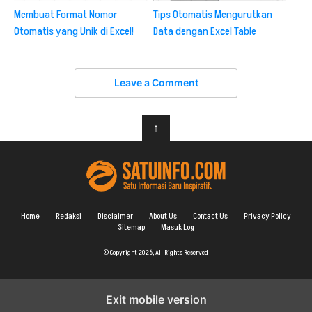
Membuat Format Nomor
Tips Otomatis Mengurutkan
Otomatis yang Unik di Excel!
Data dengan Excel Table
Leave a Comment
↑
Home
Redaksi
Disclaimer
About Us
Contact Us
Privacy Policy
Sitemap
Masuk Log
© Copyright 2026, All Rights Reserved
Exit mobile version