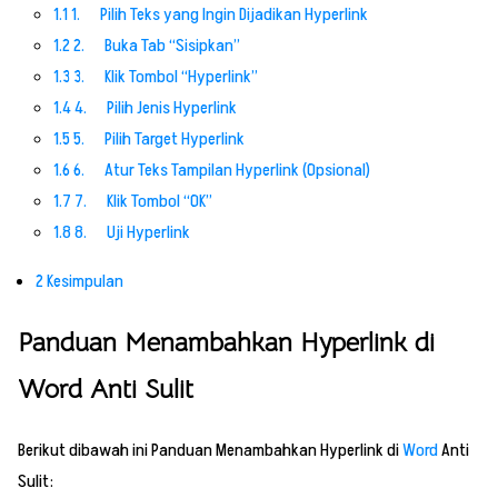
1.1
1. Pilih Teks yang Ingin Dijadikan Hyperlink
1.2
2. Buka Tab “Sisipkan”
1.3
3. Klik Tombol “Hyperlink”
1.4
4. Pilih Jenis Hyperlink
1.5
5. Pilih Target Hyperlink
1.6
6. Atur Teks Tampilan Hyperlink (Opsional)
1.7
7. Klik Tombol “OK”
1.8
8. Uji Hyperlink
2
Kesimpulan
Panduan Menambahkan Hyperlink di
Word Anti Sulit
Berikut dibawah ini Panduan Menambahkan Hyperlink di
Word
Anti
Sulit: