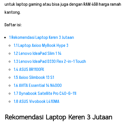
untuk laptop gaming atau bisa juga dengan RAM 4GB harga ramah
kantong.
Daftar isi:
1
Rekomendasi Laptop Keren 3 Jutaan
1.1
Laptop Axioo MyBook Hype 3
1.2
Lenovo IdeaPad Slim 1 14
1.3
Lenovo IdeaPad D330 Flex 2-in-1 Touch
1.4
ASUS BR1100FK
1.5
Axioo Slimbook 13 S1
1.6
AVITA Essential 14 N4000
1.7
Dynabook Satellite Pro C40-G-11I
1.8
ASUS Vivobook L410MA
Rekomendasi Laptop Keren 3 Jutaan