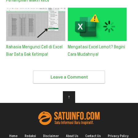
Rahasia Mengunci Cell di Excel
Mengatasi Excel Lemot? Begini
Biar Data Gak Ketimpa!
Cara Mudahnya!
Leave a Comment
↑
Home
Redaksi
Disclaimer
About Us
Contact Us
Privacy Policy