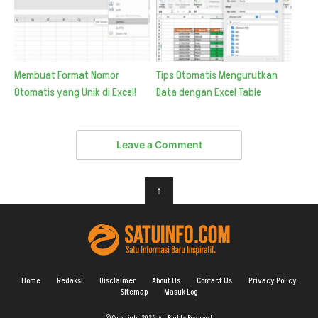
Membuat Format Nomor
Tips Otomatis Mengurutkan
Otomatis yang Unik di Excel!
Data dengan Excel Table
Leave a Comment
↑
Home
Redaksi
Disclaimer
About Us
Contact Us
Privacy Policy
Sitemap
Masuk Log
© Copyright 2026, All Rights Reserved