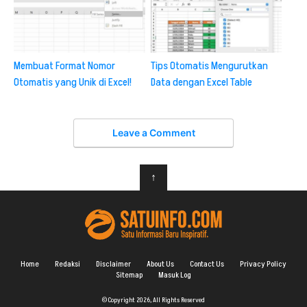
Membuat Format Nomor
Tips Otomatis Mengurutkan
Otomatis yang Unik di Excel!
Data dengan Excel Table
Leave a Comment
↑
Home
Redaksi
Disclaimer
About Us
Contact Us
Privacy Policy
Sitemap
Masuk Log
© Copyright 2026, All Rights Reserved