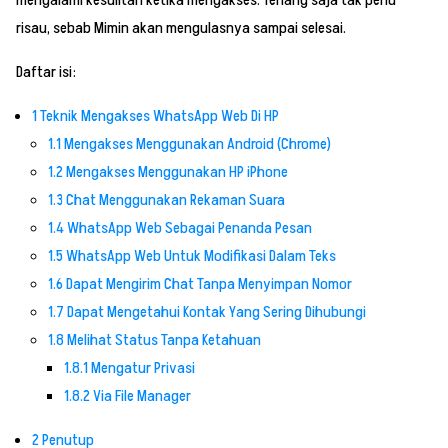
mengalami kesulitan ketika mengakses. Tenang saja tak perlu
risau, sebab Mimin akan mengulasnya sampai selesai.
Daftar isi:
1
Teknik Mengakses WhatsApp Web Di HP
1.1
Mengakses Menggunakan Android (Chrome)
1.2
Mengakses Menggunakan HP iPhone
1.3
Chat Menggunakan Rekaman Suara
1.4
WhatsApp Web Sebagai Penanda Pesan
1.5
WhatsApp Web Untuk Modifikasi Dalam Teks
1.6
Dapat Mengirim Chat Tanpa Menyimpan Nomor
1.7
Dapat Mengetahui Kontak Yang Sering Dihubungi
1.8
Melihat Status Tanpa Ketahuan
1.8.1
Mengatur Privasi
1.8.2
Via File Manager
2
Penutup