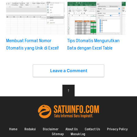
Membuat Format Nomor
Tips Otomatis Mengurutkan
Otomatis yang Unik di Excel!
Data dengan Excel Table
Leave a Comment
↑
Home
Redaksi
Disclaimer
About Us
Contact Us
Privacy Policy
Sitemap
Masuk Log