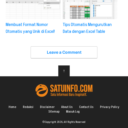
Membuat Format Nomor
Tips Otomatis Mengurutkan
Otomatis yang Unik di Excel!
Data dengan Excel Table
Leave a Comment
↑
Home
Redaksi
Disclaimer
About Us
Contact Us
Privacy Policy
Sitemap
Masuk Log
© Copyright 2026, All Rights Reserved