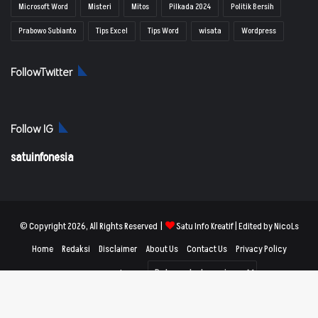
Microsoft Word
Misteri
Mitos
Pilkada 2024
Politik Bersih
Prabowo Subianto
Tips Excel
Tips Word
wisata
Wordpress
FollowTwitter
Follow IG
satuinfonesia
© Copyright 2026, All Rights Reserved |
Satu Info Kreatif
| Edited by NicoLs
Home
Redaksi
Disclaimer
About Us
Contact Us
Privacy Policy
Sitemap
Masuk Log
Facebook
X
YouTube
Instagram
TikTok
RSS