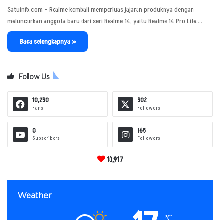
Satuinfo.com – Realme kembali memperluas jajaran produknya dengan
meluncurkan anggota baru dari seri Realme 14, yaitu Realme 14 Pro Lite.…
Baca selengkapnya »
Follow Us
10,250
502
Fans
Followers
0
165
Subscribers
Followers
10,917
Weather
℃