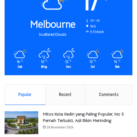
17
Melbourne
17º - 11º
54%
5.53 km/h
Scattered Clouds
16
12
12
12
14
℃
℃
℃
℃
℃
Sab
Ming
Sen
Sel
Rab
Popular
Recent
Comments
Mitos Kota Kediri yang Paling Populer, No 5
Pernah Terbukti, Asli Bikin Merinding
28 November 2024