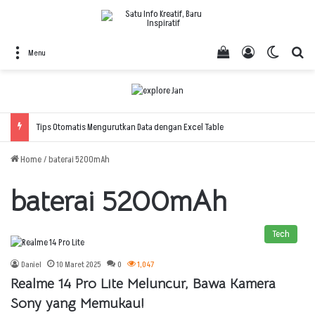
View your shopping
Log In
Switch 
Se
Menu
Tips Otomatis Mengurutkan Data dengan Excel Table
Home
/
baterai 5200mAh
baterai 5200mAh
Tech
Daniel
10 Maret 2025
0
1,047
Realme 14 Pro Lite Meluncur, Bawa Kamera
Sony yang Memukau!