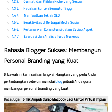
1.2
2. Cermati dan Pilihlah Niche yang Sesuai
1.3
3. Hadirkan Konten Bermutu Tinggi
1.4
4. Manfaatkan Teknik SEO
1.5
5. Beraktivitas di Berbagai Media Sosial
1.6
6. Pertahankan Konsistensi dalam Setiap Aspek
1.7
7. Evaluasi dan Analisis Terus Menerus
Rahasia Blogger Sukses: Membangun
Personal Branding yang Kuat
Di bawah ini kami sajikan langkah-langkah yang perlu Anda
pertimbangkan sebelum memulai
blog
pribadi Anda guna
membangun personal branding yang kuat:
Baca Juga :
5 Trik Ampuh Sulap Macbook Jadi Kantor Virtual Impian