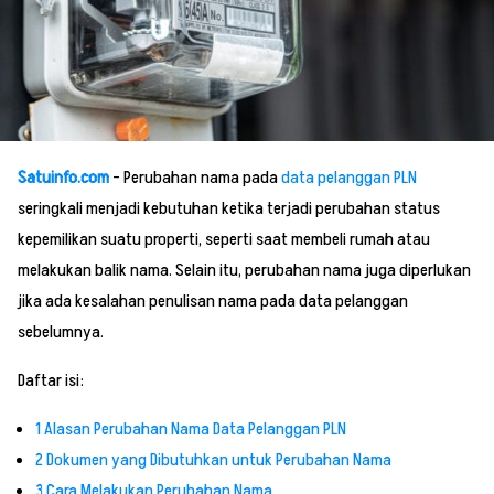
Satuinfo.com
– Perubahan nama pada
data pelanggan PLN
seringkali menjadi kebutuhan ketika terjadi perubahan status
kepemilikan suatu properti, seperti saat membeli rumah atau
melakukan balik nama. Selain itu, perubahan nama juga diperlukan
jika ada kesalahan penulisan nama pada data pelanggan
sebelumnya.
Daftar isi:
1
Alasan Perubahan Nama Data Pelanggan PLN
2
Dokumen yang Dibutuhkan untuk Perubahan Nama
3
Cara Melakukan Perubahan Nama