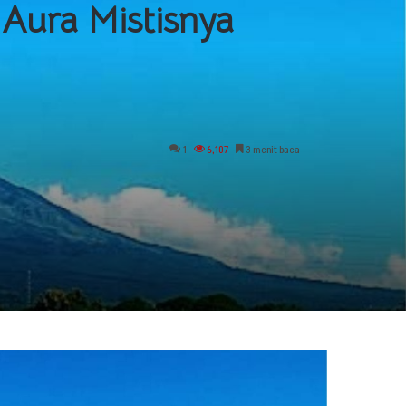
Aura Mistisnya
1
6,107
3 menit baca