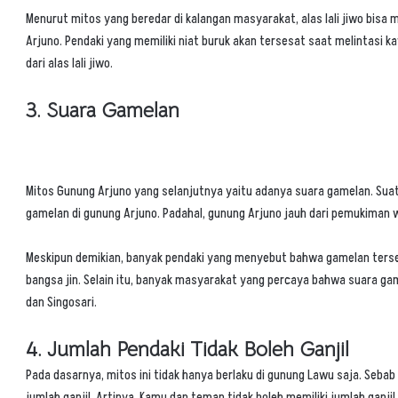
Menurut mitos yang beredar di kalangan masyarakat, alas lali jiwo bisa 
Arjuno. Pendaki yang memiliki niat buruk akan tersesat saat melintasi 
dari alas lali jiwo.
3. Suara Gamelan
Mitos Gunung Arjuno yang selanjutnya yaitu adanya suara gamelan. Sua
gamelan di gunung Arjuno. Padahal, gunung Arjuno jauh dari pemukiman 
Meskipun demikian, banyak pendaki yang menyebut bahwa gamelan ter
bangsa jin. Selain itu, banyak masyarakat yang percaya bahwa suara ga
dan Singosari.
4. Jumlah Pendaki Tidak Boleh Ganjil
Pada dasarnya, mitos ini tidak hanya berlaku di gunung Lawu saja. Seba
jumlah ganjil. Artinya, Kamu dan teman tidak boleh memiliki jumlah ganjil