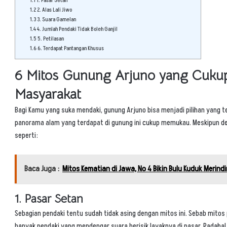
1.1
1. Pasar Setan
1.2
2. Alas Lali Jiwo
1.3
3. Suara Gamelan
1.4
4. Jumlah Pendaki Tidak Boleh Ganjil
1.5
5. Petilasan
1.6
6. Terdapat Pantangan Khusus
6 Mitos Gunung Arjuno yang Cukup
Masyarakat
Bagi Kamu yang suka mendaki, gunung Arjuno bisa menjadi pilihan yang te
panorama alam yang terdapat di gunung ini cukup memukau. Meskipun de
seperti:
Baca Juga :
Mitos Kematian di Jawa, No 4 Bikin Bulu Kuduk Merin
1. Pasar Setan
Sebagian pendaki tentu sudah tidak asing dengan mitos ini. Sebab mitos
banyak pendaki yang mendengar suara berisik layaknya di pasar. Padahal