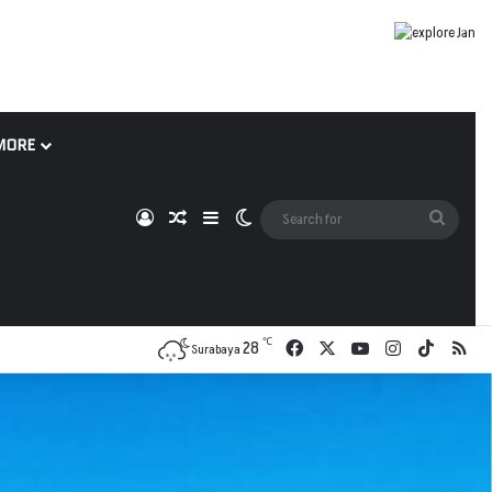
MORE
Log In
Random Article
Sidebar
Switch skin
Search
for
℃
28
Facebook
X
YouTube
Instagram
TikTok
RSS
Surabaya