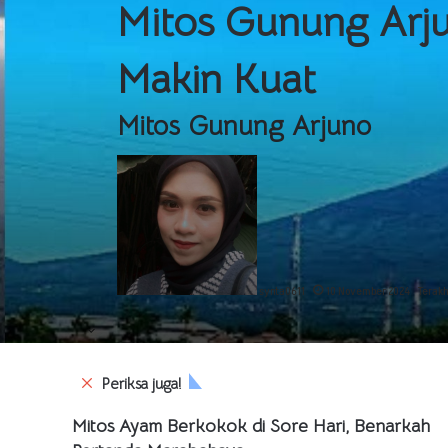
Mitos Gunung Arju
Makin Kuat
Mitos Gunung Arjuno
synta0611
10 November 2024
Terakh
C
Periksa juga!
l
o
Mitos Ayam Berkokok di Sore Hari, Benarkah
s