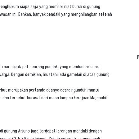
menghukum siapa saja yang memiliki niat buruk di gunung
kawasan ini. Bahkan, banyak pendaki yang menghilangkan setelah
P
tu hari, terdapat seorang pendaki yang mendengar suara
warga. Dengan demikian, mustahil ada gamelan di atas gunung.
sebut merupakan pertanda adanya acara ngunduh mantu
melan tersebut berasal dari masa lampau kerajaan Majapahit
b di gunung Arjuno juga terdapat larangan mendaki dengan
 seperti 3, 5,7,9 dan lainnya. Konon setan akan mengenali