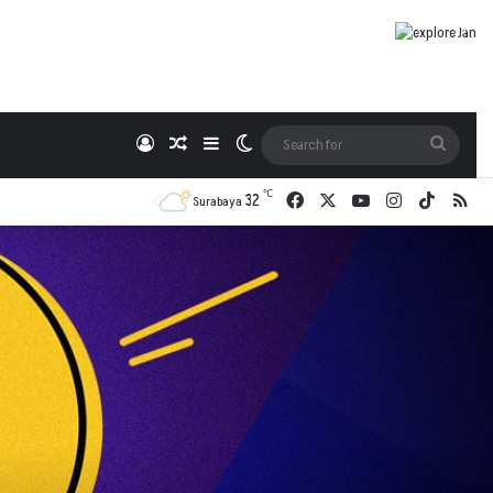
Log In
Random Article
Sidebar
Switch skin
Search
for
℃
Facebook
X
YouTube
Instagram
TikTok
RSS
32
Surabaya