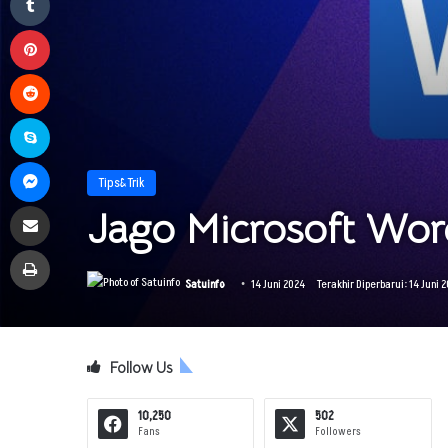
Pinterest
Reddit
Skype
Messenger
Tips&Trik
Bagikan melalui Email
Jago Microsoft Word
Print
Satuinfo
14 Juni 2024
Terakhir Diperbarui: 14 Juni 
Follow Us
10,250
502
Fans
Followers