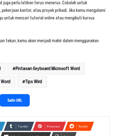
 juga perlu latihan terus menerus. Cobalah untuk
, pekerjaan kantor, atau proyek pribadi. Jika kamu mengalami
u untuk mencari tutorial online atau mengikuti kursus
engan tekun, kamu akan menjadi mahir dalam menggunakan
d
Pintasan Keyboard Microsoft Word
t Word
Tips Wird
Cara Menyisipkan Gambar Otomatis
Salin URL
Berdasarkan Nama di Excel
Mengatasi #N/A dan Error Lainnya di
Tumblr
Pinterest
Reddit
Excel