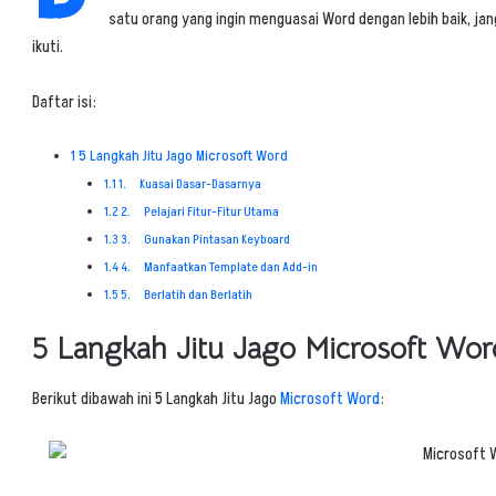
satu orang yang ingin menguasai Word dengan lebih baik, jang
ikuti.
Daftar isi:
1
5 Langkah Jitu Jago Microsoft Word
1.1
1. Kuasai Dasar-Dasarnya
1.2
2. Pelajari Fitur-Fitur Utama
1.3
3. Gunakan Pintasan Keyboard
1.4
4. Manfaatkan Template dan Add-in
1.5
5. Berlatih dan Berlatih
5 Langkah Jitu Jago Microsoft Wor
Berikut dibawah ini 5 Langkah Jitu Jago
Microsoft Word
: