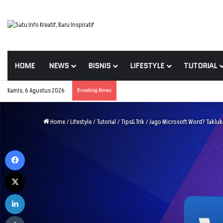
HOME
NEWS
BISNIS
LIFESTYLE
TUTORIAL
Kamis, 6 Agustus 2026
Breaking News
Home
/
Lifestyle
/
Tutorial
/
Tips&Trik
/
Jago Microsoft Word? Takluka
Facebook
X
LinkedIn
Tumblr