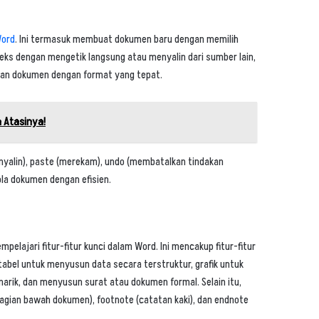
Word
. Ini termasuk membuat dokumen baru dengan memilih
teks dengan mengetik langsung atau menyalin dari sumber lain,
pan dokumen dengan format yang tepat.
a Atasinya!
enyalin), paste (merekam), undo (membatalkan tindakan
la dokumen dengan efisien.
lajari fitur-fitur kunci dalam Word. Ini mencakup fitur-fitur
bel untuk menyusun data secara terstruktur, grafik untuk
rik, dan menyusun surat atau dokumen formal. Selain itu,
agian bawah dokumen), footnote (catatan kaki), dan endnote