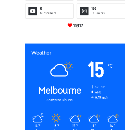
0
165
Subscribers
Followers
10,917
Weather
15
℃
Melbourne
16º - 10º
66%
0.45 km/h
Scattered Clouds
14
16
15
11
14
℃
℃
℃
℃
℃