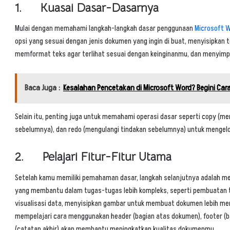
1. Kuasai Dasar-Dasarnya
Mulai dengan memahami langkah-langkah dasar penggunaan
Microsoft 
opsi yang sesuai dengan jenis dokumen yang ingin di buat, menyisipkan 
memformat teks agar terlihat sesuai dengan keinginanmu, dan menyim
Baca Juga :
Kesalahan Pencetakan di Microsoft Word? Begini Car
Selain itu, penting juga untuk memahami operasi dasar seperti copy (m
sebelumnya), dan redo (mengulangi tindakan sebelumnya) untuk mengelo
2. Pelajari Fitur-Fitur Utama
Setelah kamu memiliki pemahaman dasar, langkah selanjutnya adalah mempe
yang membantu dalam tugas-tugas lebih kompleks, seperti pembuatan ta
visualisasi data, menyisipkan gambar untuk membuat dokumen lebih mena
mempelajari cara menggunakan header (bagian atas dokumen), footer (b
(catatan akhir) akan membantu meningkatkan kualitas dokumenmu.