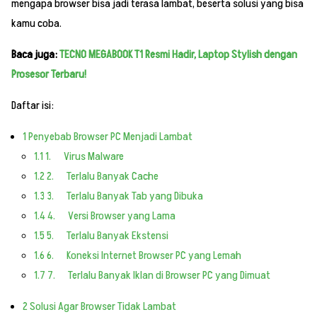
mengapa browser bisa jadi terasa lambat, beserta solusi yang bisa
kamu coba.
Baca juga:
TECNO MEGABOOK T1 Resmi Hadir, Laptop Stylish dengan
Prosesor Terbaru!
Daftar isi:
1
Penyebab Browser PC Menjadi Lambat
1.1
1. Virus Malware
1.2
2. Terlalu Banyak Cache
1.3
3. Terlalu Banyak Tab yang Dibuka
1.4
4. Versi Browser yang Lama
1.5
5. Terlalu Banyak Ekstensi
1.6
6. Koneksi Internet Browser PC yang Lemah
1.7
7. Terlalu Banyak Iklan di Browser PC yang Dimuat
2
Solusi Agar Browser Tidak Lambat