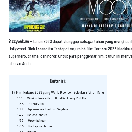
Bizzyantum
– Tahun 2023 dapat dianggap sebagai tahun yang menghasilk
Hollywood. Oleh karena itu Terdapat sejumlah
Film Terbaru 2023
blockbust
superhero, drama, dan horor. Untuk para penggemar film, tahun ini men
hiburan Anda
Daftar isi:
1
7 Film Terbaru 2023 yang Wajib Ditonton Sebelum Tahun Baru
1.1
1. Mission: Impossible – Dead Reckoning Part One
1.2
2. The Marvels
1.3
3. Aquaman and the Lost Kingdom
1.4
4. Indiana Jones 5
1.5
5. Oppenheimer
1.6
6. The Expendables 4
1.7
7. Barbie