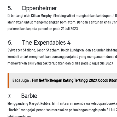
5. Oppenheimer
Di bintangi oleh Cillian Murphy, film biografi ini mengisahkan kehidupan
Manhattan untuk mengembangkan bom atom. Dengan sentuhan khas Chris
perkenalkan kepada penonton pada 21 Juli 2023.
6. The Expendables 4
Sylvester Stallone, Jason Statham, Dolph Lundgren, dan sejumlah bintang
kembali untuk menghentikan seorang penjahat yang mengancam dunia dal
menawarkan aksi yang tak terlupakan dan di rilis pada 2 Agustus 2023.
Baca Juga :
Film Netflix Dengan Rating Tertinggi 2023, Cocok Dito
7. Barbie
Menggandeng Margot Robbie, film fantasi ini membawa kehidupan boneka iko
“Barbie” mengajak penonton merasakan petualangan magis pada 21 Juli 2
lebih mendalam.