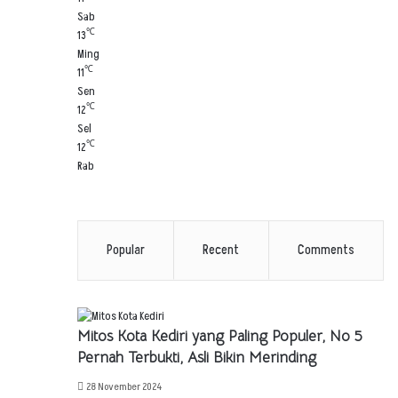
Sab
℃
13
Ming
℃
11
Sen
℃
12
Sel
℃
12
Rab
Popular
Recent
Comments
Mitos Kota Kediri yang Paling Populer, No 5
Pernah Terbukti, Asli Bikin Merinding
28 November 2024