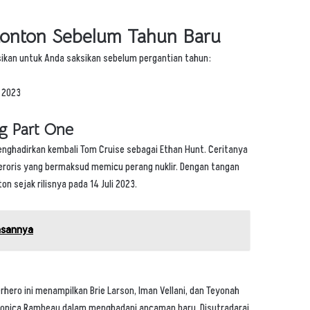
itonton Sebelum Tahun Baru
ikan untuk Anda saksikan sebelum pergantian tahun:
g Part One
 menghadirkan kembali Tom Cruise sebagai Ethan Hunt. Ceritanya
eroris yang bermaksud memicu perang nuklir. Dengan tangan
n sejak rilisnya pada 14 Juli 2023.
lasannya
erhero ini menampilkan Brie Larson, Iman Vellani, dan Teyonah
 Monica Rambeau dalam menghadapi ancaman baru. Disutradarai