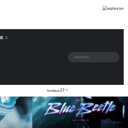
RE
Log In
Random Article
Sidebar
Switch skin
Search
for
27
Facebook
X
YouTube
Instagram
TikTok
RSS
Surabaya
℃