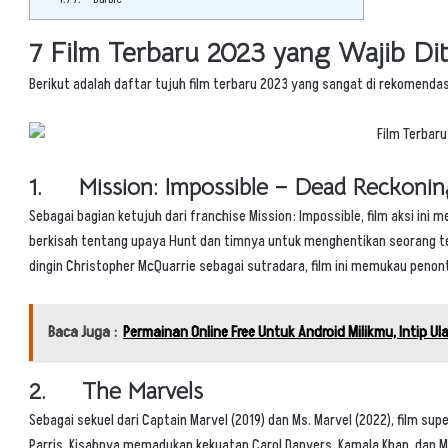
7 Film Terbaru 2023 yang Wajib D
Berikut adalah daftar tujuh
film terbaru 2023
yang sangat di rekomendas
1. Mission: Impossible – Dead Reckonin
Sebagai bagian ketujuh dari franchise
Mission: Impossible
, film aksi ini
berkisah tentang upaya Hunt dan timnya untuk menghentikan seorang t
dingin Christopher McQuarrie sebagai sutradara, film ini memukau penonto
Baca Juga :
Permainan Online Free Untuk Android Milikmu, Intip U
2. The Marvels
Sebagai sekuel dari Captain Marvel (2019) dan Ms. Marvel (2022), film sup
Parris. Kisahnya memadukan kekuatan Carol Danvers, Kamala Khan, dan