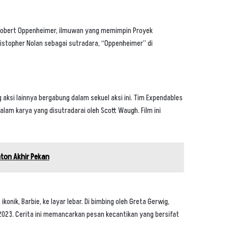
 J. Robert Oppenheimer, ilmuwan yang memimpin Proyek
topher Nolan sebagai sutradara, “
Oppenheimer
” di
 aksi lainnya bergabung dalam sekuel aksi ini. Tim Expendables
am karya yang disutradarai oleh Scott Waugh. Film ini
nton Akhir Pekan
nik, Barbie, ke layar lebar. Di bimbing oleh Greta Gerwig,
023. Cerita ini memancarkan pesan kecantikan yang bersifat