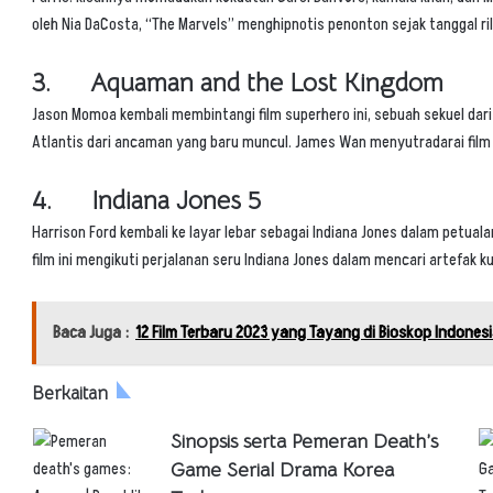
oleh Nia DaCosta, “
The Marvels
” menghipnotis penonton sejak tanggal ril
3. Aquaman and the Lost Kingdom
Jason Momoa kembali membintangi film superhero ini, sebuah sekuel dari
Atlantis dari ancaman yang baru muncul. James Wan menyutradarai film i
4. Indiana Jones 5
Harrison Ford kembali ke layar lebar sebagai Indiana Jones dalam petuala
film ini mengikuti perjalanan seru Indiana Jones dalam mencari artefak
Baca Juga :
12 Film Terbaru 2023 yang Tayang di Bioskop Indones
Berkaitan
Sinopsis serta Pemeran Death’s
Game Serial Drama Korea