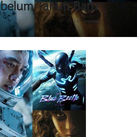
ebelum Tahun Baru
2
62
2 menit baca