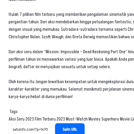
Itulah 7 pilihan film terbaru yang memberikan pengalaman sinematik ya
pergantian tahun. Dari aksi mendebarkan hingga petualangan fantastis, 
dengan visual yang memukau. Sutradara-sutradara ternama seperti Chr
Christopher Nolan, Scott Waugh, dan Greta Gerwig memastikan bahwa set
Dari aksi seru dalam “Mission: Impossible – Dead Reckoning Part One” h
perfilman tahun ini menawarkan variasi yang luar biasa. Apakah Anda pe
biografi, daftar ini menyajikan sesuatu untuk setiap selera.
Oleh karena itu Jangan lewatkan kesempatan untuk mengeksplorasi dun
karakter-karakter yang memukau. Selamat menikmati perjalanan sinema
karya-karya hebat di dunia perfilman!
Tags
Aksi Seru 2023
Film Terbaru 2023
Must-Watch Movies
Superhero Movie L
Salin URL