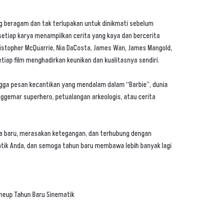
ng beragam dan tak terlupakan untuk dinikmati sebelum
setiap karya menampilkan cerita yang kaya dan bercerita
istopher McQuarrie, Nia DaCosta, James Wan, James Mangold,
iap film menghadirkan keunikan dan kualitasnya sendiri.
ingga pesan kecantikan yang mendalam dalam “Barbie”, dunia
nggemar superhero, petualangan arkeologis, atau cerita
ia baru, merasakan ketegangan, dan terhubung dengan
tik Anda, dan semoga tahun baru membawa lebih banyak lagi
ineup
Tahun Baru Sinematik