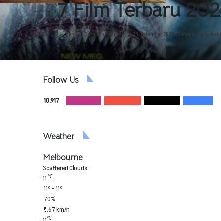
7 Film Terbaru 20
Satuinfo
25 Desember 2023
Terakhir Diperbaru
Follow Us
10,917
165
Followers
0
Subscribers
502
Followers
10,250
Fans
Weather
Melbourne
Scattered Clouds
℃
11
11º - 11º
70%
5.67 km/h
℃
11