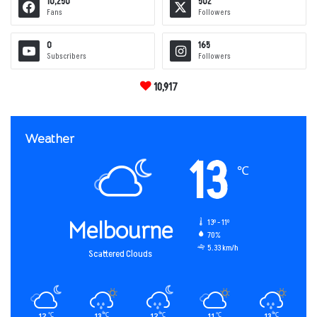
10,250
502
Fans
Followers
0
165
Subscribers
Followers
10,917
Weather
13
℃
Melbourne
13º - 11º
70%
5.33 km/h
Scattered Clouds
12
13
12
11
13
℃
℃
℃
℃
℃