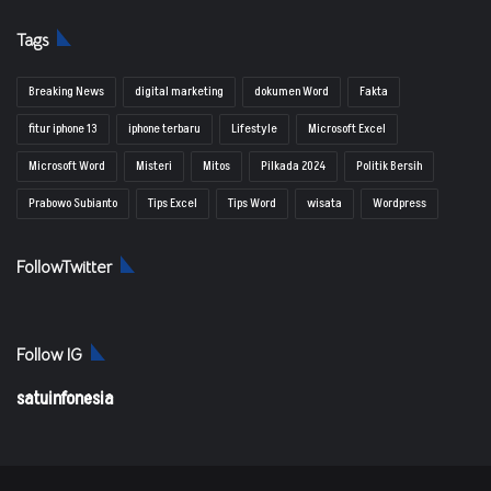
Tags
Breaking News
digital marketing
dokumen Word
Fakta
fitur iphone 13
iphone terbaru
Lifestyle
Microsoft Excel
Microsoft Word
Misteri
Mitos
Pilkada 2024
Politik Bersih
Prabowo Subianto
Tips Excel
Tips Word
wisata
Wordpress
FollowTwitter
Follow IG
satuinfonesia