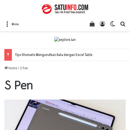
View your shopping
Log In
Switch 
Se
Menu
Tips Otomatis Mengurutkan Data dengan Excel Table
Home
/
S Pen
S Pen