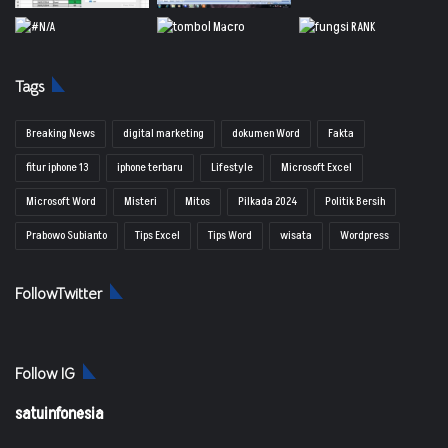
Tags
Breaking News
digital marketing
dokumen Word
Fakta
fitur iphone 13
iphone terbaru
Lifestyle
Microsoft Excel
Microsoft Word
Misteri
Mitos
Pilkada 2024
Politik Bersih
Prabowo Subianto
Tips Excel
Tips Word
wisata
Wordpress
FollowTwitter
Follow IG
satuinfonesia