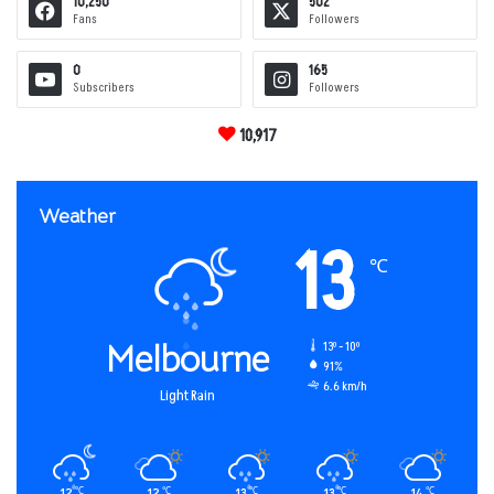
10,250
502
Fans
Followers
0
165
Subscribers
Followers
10,917
Weather
13
℃
Melbourne
13º - 10º
91%
6.6 km/h
Light Rain
12
12
13
13
14
℃
℃
℃
℃
℃