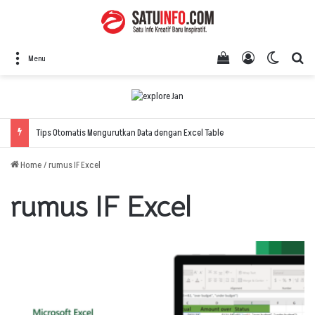
View your shopping
Log In
Switch 
Se
Menu
Tips Otomatis Mengurutkan Data dengan Excel Table
Home
/
rumus IF Excel
rumus IF Excel