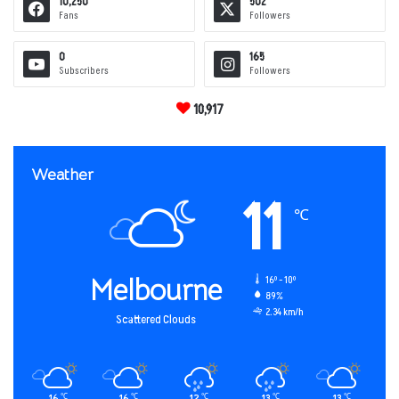
10,250
502
Fans
Followers
0
165
Subscribers
Followers
10,917
Weather
11
℃
Melbourne
16º - 10º
89%
2.34 km/h
Scattered Clouds
16
16
12
13
13
℃
℃
℃
℃
℃