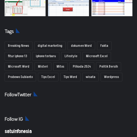
Tags
Breaking News
digital marketing
dokumen Word
Fakta
fitur iphone 13
iphone terbaru
Lifestyle
Microsoft Excel
Microsoft Word
Misteri
Mitos
Pilkada 2024
Politik Bersih
Prabowo Subianto
Tips Excel
Tips Word
wisata
Wordpress
FollowTwitter
Follow IG
satuinfonesia