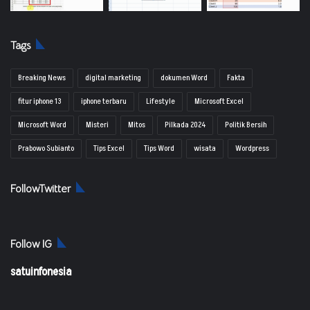
Tags
Breaking News
digital marketing
dokumen Word
Fakta
fitur iphone 13
iphone terbaru
Lifestyle
Microsoft Excel
Microsoft Word
Misteri
Mitos
Pilkada 2024
Politik Bersih
Prabowo Subianto
Tips Excel
Tips Word
wisata
Wordpress
FollowTwitter
Follow IG
satuinfonesia