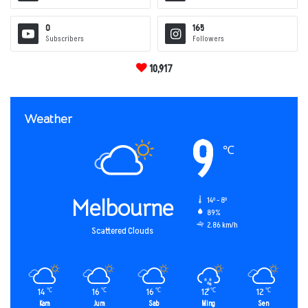
0
165
Subscribers
Followers
10,917
Weather
9
℃
Melbourne
14º - 8º
89%
2.86 km/h
Scattered Clouds
14
16
16
12
12
℃
℃
℃
℃
℃
Kam
Jum
Sab
Ming
Sen