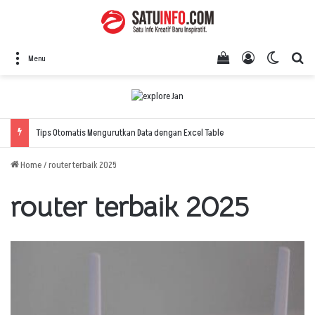
View your shopping
Log In
Switch 
Se
Menu
Tips Otomatis Mengurutkan Data dengan Excel Table
Home
/
router terbaik 2025
router terbaik 2025