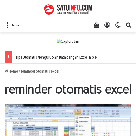
View your shopping
Log In
Switch 
Se
Menu
Tips Otomatis Mengurutkan Data dengan Excel Table
Home
/
reminder otomatis excel
reminder otomatis excel