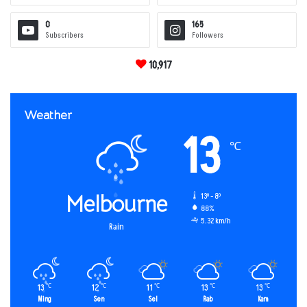
0
165
Subscribers
Followers
10,917
Weather
13
℃
Melbourne
13º - 8º
88%
5.32 km/h
Rain
13
12
11
13
13
℃
℃
℃
℃
℃
Ming
Sen
Sel
Rab
Kam