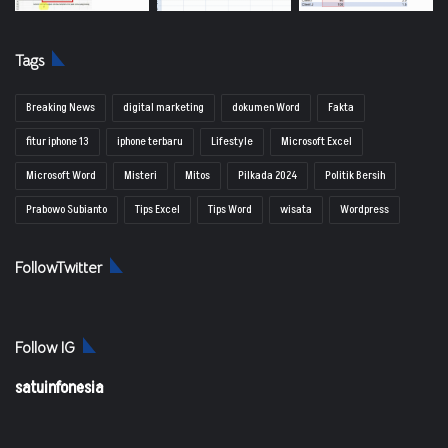
Tags
Breaking News
digital marketing
dokumen Word
Fakta
fitur iphone 13
iphone terbaru
Lifestyle
Microsoft Excel
Microsoft Word
Misteri
Mitos
Pilkada 2024
Politik Bersih
Prabowo Subianto
Tips Excel
Tips Word
wisata
Wordpress
FollowTwitter
Follow IG
satuinfonesia