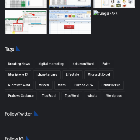
Tags
Breaking News
digital marketing
dokumen Word
Fakta
fitur iphone 13
iphone terbaru
Lifestyle
Microsoft Excel
Microsoft Word
Misteri
Mitos
Pilkada 2024
Politik Bersih
Prabowo Subianto
Tips Excel
Tips Word
wisata
Wordpress
FollowTwitter
Follow IG