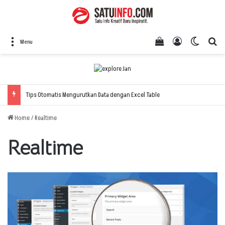
View your shopping
Log In
Switch 
Se
Menu
Tips Otomatis Mengurutkan Data dengan Excel Table
Home
/
Realtime
Realtime