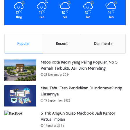
13
11
12
12
14
℃
℃
℃
℃
℃
Ming
Sen
Sel
Rab
Kam
Popular
Recent
Comments
Mitos Kota Kediri yang Paling Populer, No 5
Pernah Terbukti, Asli Bikin Merinding
28 November 2024
Mau Tahu Tren Pendidikan Di Indonesia? Intip
Ulasannya
15 September 2023
5 Trik Ampuh Sulap Macbook Jadi Kantor
Virtual Impian
1 Agustus 2024