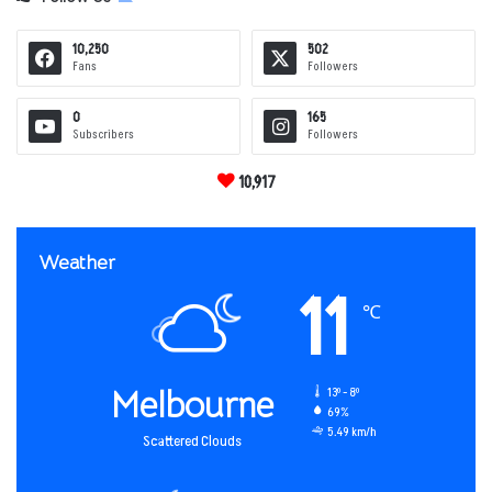
10,250
502
Fans
Followers
0
165
Subscribers
Followers
10,917
Weather
11
℃
Melbourne
13º - 8º
69%
5.49 km/h
Scattered Clouds