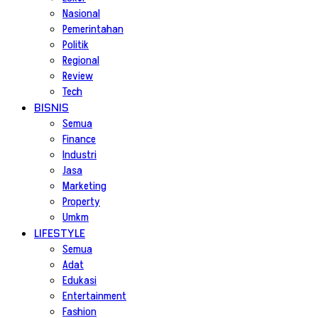
Nasional
Pemerintahan
Politik
Regional
Review
Tech
BISNIS
Semua
Finance
Industri
Jasa
Marketing
Property
Umkm
LIFESTYLE
Semua
Adat
Edukasi
Entertainment
Fashion