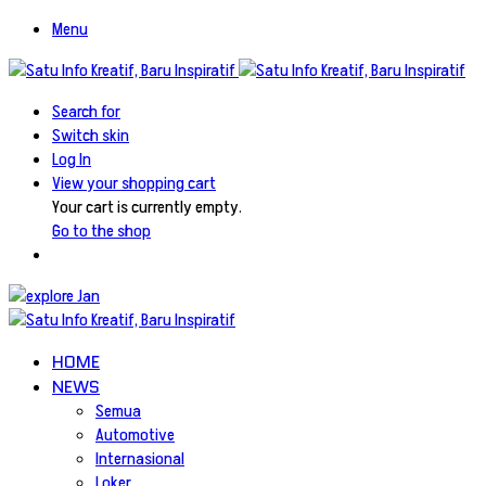
Menu
Search for
Switch skin
Log In
View your shopping cart
Your cart is currently empty.
Go to the shop
HOME
NEWS
Semua
Automotive
Internasional
Loker