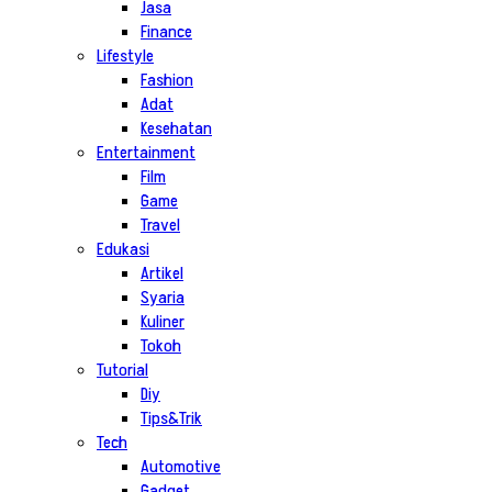
Jasa
Finance
Lifestyle
Fashion
Adat
Kesehatan
Entertainment
Film
Game
Travel
Edukasi
Artikel
Syaria
Kuliner
Tokoh
Tutorial
Diy
Tips&Trik
Tech
Automotive
Gadget