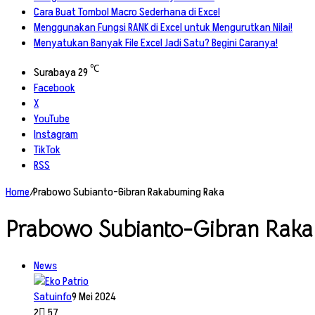
Cara Buat Tombol Macro Sederhana di Excel
Menggunakan Fungsi RANK di Excel untuk Mengurutkan Nilai!
Menyatukan Banyak File Excel Jadi Satu? Begini Caranya!
℃
Surabaya
29
Facebook
X
YouTube
Instagram
TikTok
RSS
Home
/
Prabowo Subianto-Gibran Rakabuming Raka
Prabowo Subianto-Gibran Rak
News
Satuinfo
9 Mei 2024
2
57