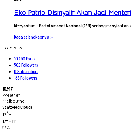
Eko Patrio Disinyalir Akan Jadi Mente
Bizzyantum – Partai Amanat Nasional (PAN) sedang menyiapkan 
Baca selengkapnya »
Follow Us
10,250
Fans
502
Followers
0
Subscribers
165
Followers
10,917
Weather
Melbourne
Scattered Clouds
℃
17
17º - 11º
53%