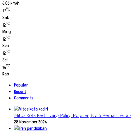
6.06 km/h
℃
17
Sab
℃
12
Ming
℃
12
Sen
℃
12
Sel
℃
14
Rab
Popular
Recent
Comments
Mitos Kota Kediri yang Paling Populer, No 5 Pernah Terbukt
28 November 2024