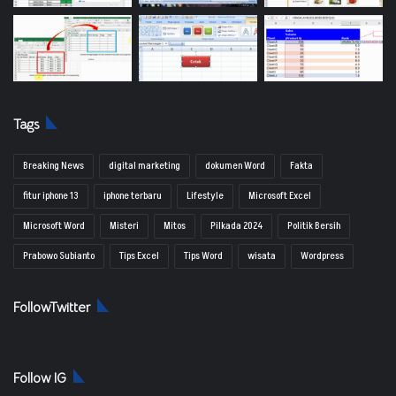
Tags
Breaking News
digital marketing
dokumen Word
Fakta
fitur iphone 13
iphone terbaru
Lifestyle
Microsoft Excel
Microsoft Word
Misteri
Mitos
Pilkada 2024
Politik Bersih
Prabowo Subianto
Tips Excel
Tips Word
wisata
Wordpress
FollowTwitter
Follow IG