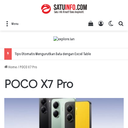
View your shopping
Log In
Switch 
Se
Menu
Tips Otomatis Mengurutkan Data dengan Excel Table
Home
/
POCO X7 Pro
POCO X7 Pro