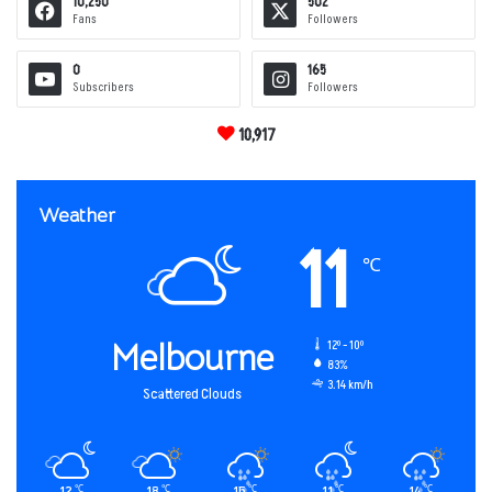
10,250
502
Fans
Followers
0
165
Subscribers
Followers
10,917
Weather
11
℃
Melbourne
12º - 10º
83%
3.14 km/h
Scattered Clouds
12
18
15
11
14
℃
℃
℃
℃
℃