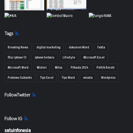
Tags
Breaking News
digital marketing
dokumen Word
Fakta
fitur iphone 13
iphone terbaru
Lifestyle
Microsoft Excel
Microsoft Word
Misteri
Mitos
Pilkada 2024
Politik Bersih
Prabowo Subianto
Tips Excel
Tips Word
wisata
Wordpress
FollowTwitter
Follow IG
satuinfonesia