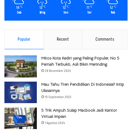
18
12
12
11
12
℃
℃
℃
℃
℃
Sab
Ming
Sen
Sel
Rab
Popular
Recent
Comments
Mitos Kota Kediri yang Paling Populer, No 5
Pernah Terbukti, Asli Bikin Merinding
28 November 2024
Mau Tahu Tren Pendidikan Di Indonesia? Intip
Ulasannya
15 September 2023
5 Trik Ampuh Sulap Macbook Jadi Kantor
Virtual Impian
1 Agustus 2024