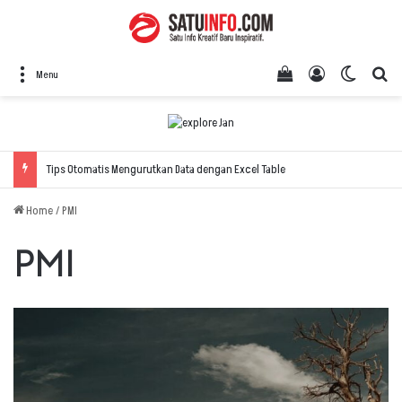
View your shopping
Log In
Switch 
Se
Menu
Tips Otomatis Mengurutkan Data dengan Excel Table
Home
/
PMI
PMI