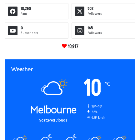
10,250
502
Fans
Followers
0
165
Subscribers
Followers
10,917
Weather
10
℃
Melbourne
18º - 10º
82%
4.84 km/h
Scattered Clouds