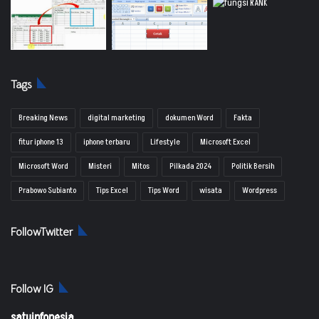
Tags
Breaking News
digital marketing
dokumen Word
Fakta
fitur iphone 13
iphone terbaru
Lifestyle
Microsoft Excel
Microsoft Word
Misteri
Mitos
Pilkada 2024
Politik Bersih
Prabowo Subianto
Tips Excel
Tips Word
wisata
Wordpress
FollowTwitter
Follow IG
satuinfonesia