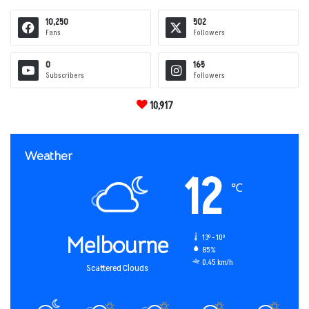
10,250
502
Fans
Followers
0
165
Subscribers
Followers
10,917
Weather
12
℃
Melbourne
13º - 10º
85%
0.45 km/h
Scattered Clouds