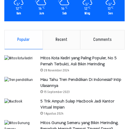
12
16
16
12
13
℃
℃
℃
℃
℃
Kam
Jum
Sab
Ming
Sen
Popular
Recent
Comments
Mitos Kota Kediri yang Paling Populer, No 5
Pernah Terbukti, Asli Bikin Merinding
28 November 2024
Mau Tahu Tren Pendidikan Di Indonesia? Intip
Ulasannya
15 September 2023
5 Trik Ampuh Sulap Macbook Jadi Kantor
Virtual Impian
1 Agustus 2024
Mitos Gunung Semeru yang Bikin Merinding,
Benarkah Menjadi Tempat Tinggal Dewa?