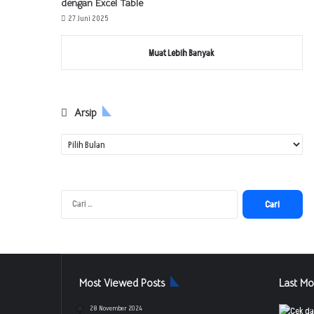
dengan Excel Table
27 Juni 2025
Muat Lebih Banyak
Arsip
A
r
s
i
p
C
a
r
i
u
n
Most Viewed Posts
Last Mo
t
u
28 November 2024