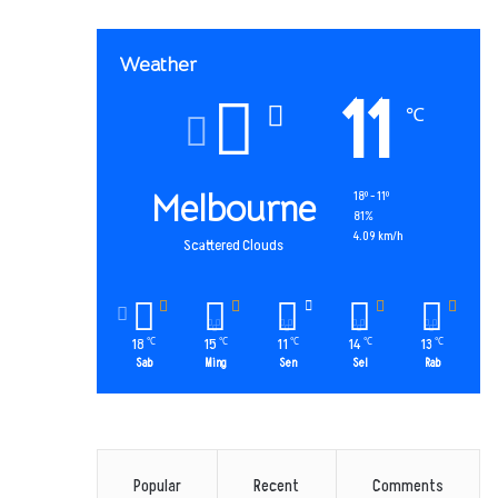
Weather
11
℃
Melbourne
18º - 11º
81%
4.09 km/h
Scattered Clouds
18
15
11
14
13
℃
℃
℃
℃
℃
Sab
Ming
Sen
Sel
Rab
Popular
Recent
Comments