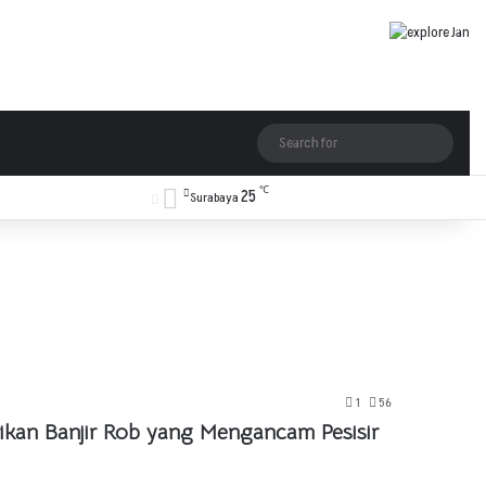
Log In
Random Article
Sidebar
Switch skin
Search
for
℃
25
Facebook
X
YouTube
Instagram
TikTok
RSS
Surabaya
1
56
kan Banjir Rob yang Mengancam Pesisir