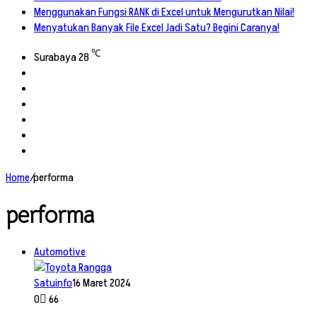
Menggunakan Fungsi RANK di Excel untuk Mengurutkan Nilai!
Menyatukan Banyak File Excel Jadi Satu? Begini Caranya!
℃
Surabaya
28
Facebook
X
YouTube
Instagram
TikTok
RSS
Home
/
performa
performa
Automotive
Satuinfo
16 Maret 2024
0
66