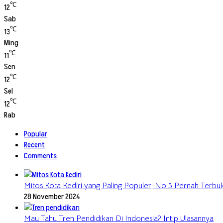
℃
12
Sab
℃
13
Ming
℃
11
Sen
℃
12
Sel
℃
12
Rab
Popular
Recent
Comments
Mitos Kota Kediri yang Paling Populer, No 5 Pernah Terbukt
28 November 2024
Mau Tahu Tren Pendidikan Di Indonesia? Intip Ulasannya