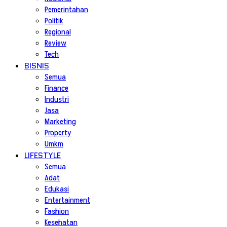
Pemerintahan
Politik
Regional
Review
Tech
BISNIS
Semua
Finance
Industri
Jasa
Marketing
Property
Umkm
LIFESTYLE
Semua
Adat
Edukasi
Entertainment
Fashion
Kesehatan