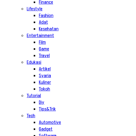
Finance
Lifestyle
Fashion
Adat
Kesehatan
Entertainment
Film
Game
Travel
Edukasi
Artikel
Syaria
Kuliner
Tokoh
Tutorial
Diy
Tips&Trik
Tech
Automotive
Gadget
Software