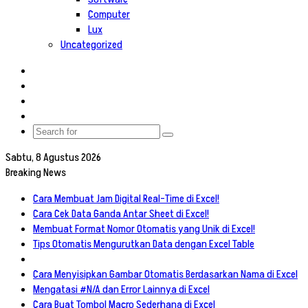
Computer
Lux
Uncategorized
Log
In
Random
Article
Sidebar
Switch
skin
Search
for
Sabtu, 8 Agustus 2026
Breaking News
Cara Membuat Jam Digital Real-Time di Excel!
Cara Cek Data Ganda Antar Sheet di Excel!
Membuat Format Nomor Otomatis yang Unik di Excel!
Tips Otomatis Mengurutkan Data dengan Excel Table
Cara Menyisipkan Gambar Otomatis Berdasarkan Nama di Excel
Mengatasi #N/A dan Error Lainnya di Excel
Cara Buat Tombol Macro Sederhana di Excel