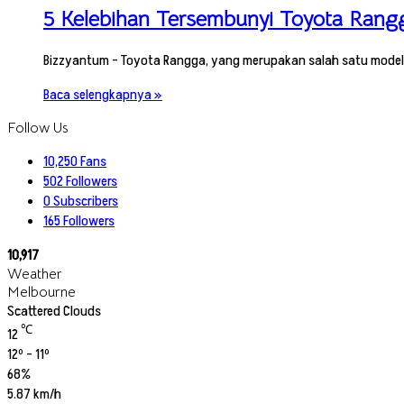
5 Kelebihan Tersembunyi Toyota Rang
Bizzyantum – Toyota Rangga, yang merupakan salah satu model 
Baca selengkapnya »
Follow Us
10,250
Fans
502
Followers
0
Subscribers
165
Followers
10,917
Weather
Melbourne
Scattered Clouds
℃
12
12º - 11º
68%
5.87 km/h