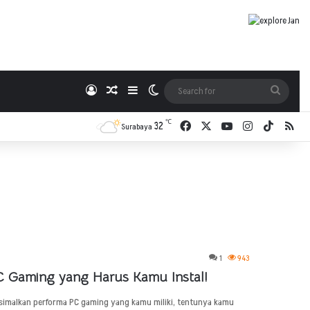
Log In
Random Article
Sidebar
Switch skin
Search
for
℃
32
Facebook
X
YouTube
Instagram
TikTok
RSS
Surabaya
1
943
 PC Gaming yang Harus Kamu Instal!
imalkan performa PC gaming yang kamu miliki, tentunya kamu