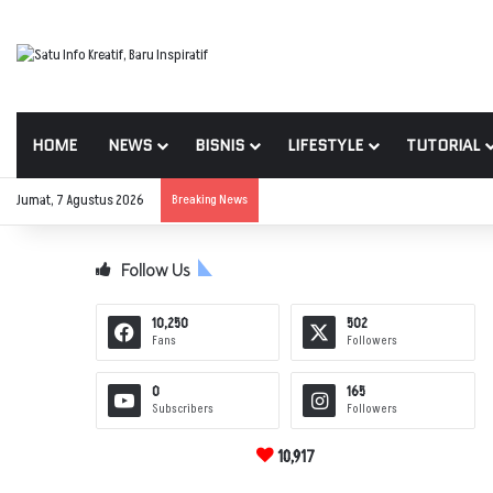
HOME
NEWS
BISNIS
LIFESTYLE
TUTORIAL
Jumat, 7 Agustus 2026
Breaking News
Follow Us
10,250
502
Fans
Followers
0
165
Subscribers
Followers
10,917