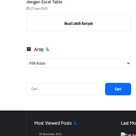
dengan Excel Table
27 Juni 2025
Muat Lebih Banyak
Arsip
A
r
s
i
p
C
a
r
i
u
n
Most Viewed Posts
Last Mo
t
u
28 November 2024