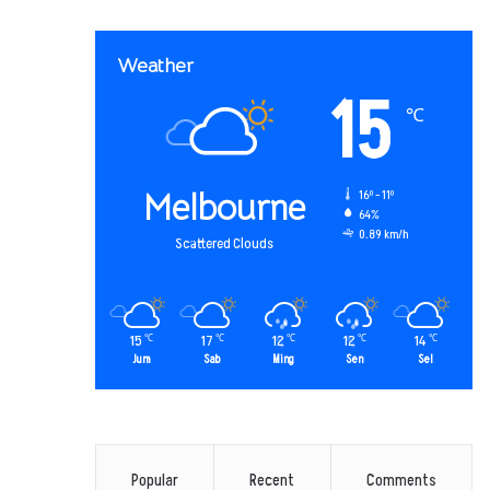
Weather
15
℃
Melbourne
16º - 11º
64%
0.89 km/h
Scattered Clouds
15
17
12
12
14
℃
℃
℃
℃
℃
Jum
Sab
Ming
Sen
Sel
Popular
Recent
Comments