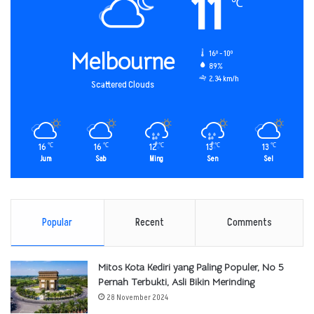
11
℃
Melbourne
16º - 10º
89%
2.34 km/h
Scattered Clouds
16
16
12
13
13
℃
℃
℃
℃
℃
Jum
Sab
Ming
Sen
Sel
Popular
Recent
Comments
Mitos Kota Kediri yang Paling Populer, No 5
Pernah Terbukti, Asli Bikin Merinding
28 November 2024