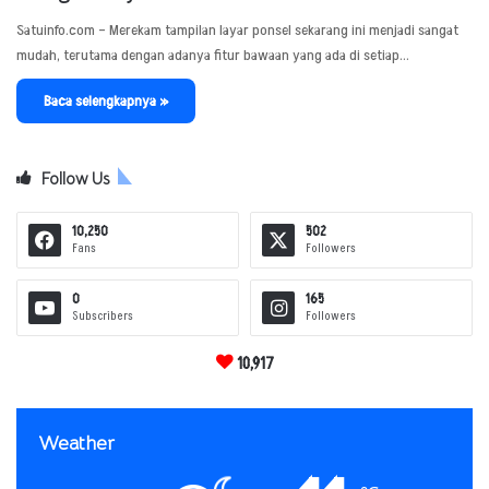
Satuinfo.com – Merekam tampilan layar ponsel sekarang ini menjadi sangat
mudah, terutama dengan adanya fitur bawaan yang ada di setiap…
Baca selengkapnya »
Follow Us
10,250
502
Fans
Followers
0
165
Subscribers
Followers
10,917
Weather