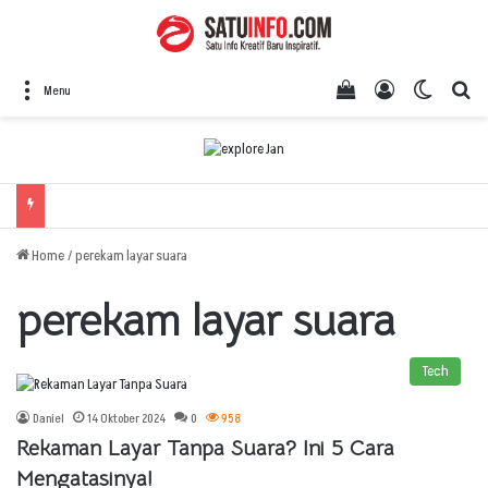
View your shopping
Log In
Switch 
Se
Menu
Home
/
perekam layar suara
perekam layar suara
Tech
Daniel
14 Oktober 2024
0
958
Rekaman Layar Tanpa Suara? Ini 5 Cara
Mengatasinya!