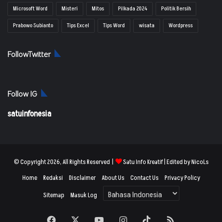
Microsoft Word
Misteri
Mitos
Pilkada 2024
Politik Bersih
Prabowo Subianto
Tips Excel
Tips Word
wisata
Wordpress
FollowTwitter
Follow IG
satuinfonesia
© Copyright 2026, All Rights Reserved |
Satu Info Kreatif
| Edited by NicoLs
Home
Redaksi
Disclaimer
About Us
Contact Us
Privacy Policy
Sitemap
Masuk Log
Facebook
X
YouTube
Instagram
TikTok
RSS