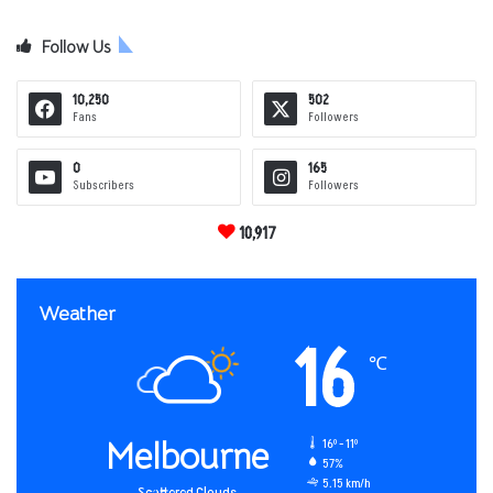
Follow Us
10,250
502
Fans
Followers
0
165
Subscribers
Followers
10,917
Weather
16
℃
Melbourne
16º - 11º
57%
5.15 km/h
Scattered Clouds