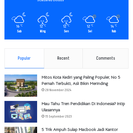
16
12
12
12
14
℃
℃
℃
℃
℃
Sab
Ming
Sen
Sel
Rab
Popular
Recent
Comments
Mitos Kota Kediri yang Paling Populer, No 5
Pernah Terbukti, Asli Bikin Merinding
28 November 2024
Mau Tahu Tren Pendidikan Di Indonesia? Intip
Ulasannya
15 September 2023
5 Trik Ampuh Sulap Macbook Jadi Kantor