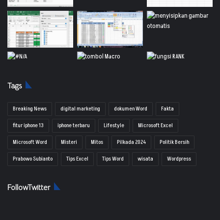
Tags
Breaking News
digital marketing
dokumen Word
Fakta
fitur iphone 13
iphone terbaru
Lifestyle
Microsoft Excel
Microsoft Word
Misteri
Mitos
Pilkada 2024
Politik Bersih
Prabowo Subianto
Tips Excel
Tips Word
wisata
Wordpress
FollowTwitter