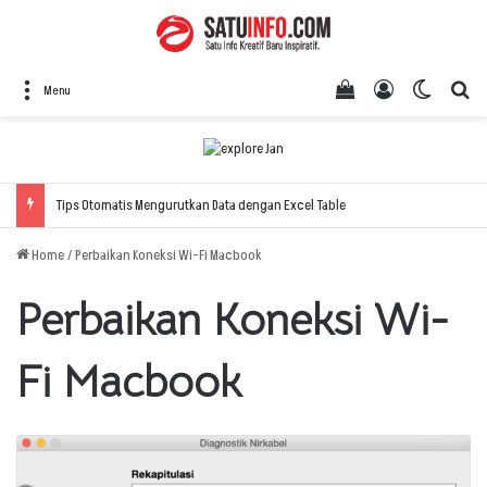
View your shopping
Log In
Switch 
Se
Menu
Tips Otomatis Mengurutkan Data dengan Excel Table
Home
/
Perbaikan Koneksi Wi-Fi Macbook
Perbaikan Koneksi Wi-
Fi Macbook