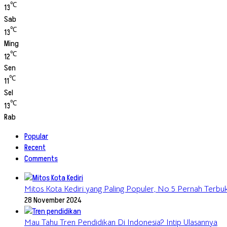
℃
13
Sab
℃
13
Ming
℃
12
Sen
℃
11
Sel
℃
13
Rab
Popular
Recent
Comments
Mitos Kota Kediri yang Paling Populer, No 5 Pernah Terbukt
28 November 2024
Mau Tahu Tren Pendidikan Di Indonesia? Intip Ulasannya