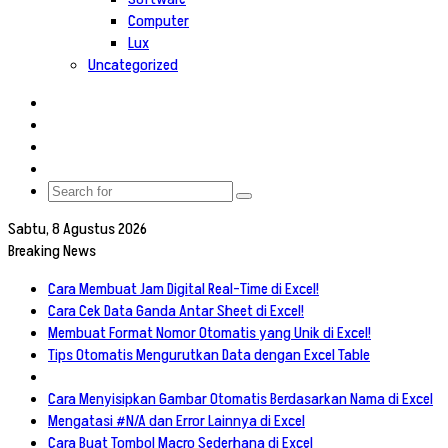
Computer
Lux
Uncategorized
Log
In
Random
Article
Sidebar
Switch
skin
Search
for
Sabtu, 8 Agustus 2026
Breaking News
Cara Membuat Jam Digital Real-Time di Excel!
Cara Cek Data Ganda Antar Sheet di Excel!
Membuat Format Nomor Otomatis yang Unik di Excel!
Tips Otomatis Mengurutkan Data dengan Excel Table
Cara Menyisipkan Gambar Otomatis Berdasarkan Nama di Excel
Mengatasi #N/A dan Error Lainnya di Excel
Cara Buat Tombol Macro Sederhana di Excel