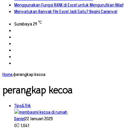
Menggunakan Fungsi RANK di Excel untuk Mengurutkan Nilai!
Menyatukan Banyak File Excel Jadi Satu? Begini Caranya!
℃
Surabaya
29
Facebook
X
YouTube
Instagram
TikTok
RSS
Home
/
perangkap kecoa
perangkap kecoa
Tips&Trik
Daniel
22 Januari 2025
0
1,041