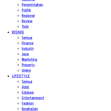
Pemerintahan
Politik
Regional
Review
Tech
BISNIS
Semua
Finance
Industri
Jasa
Marketing
Property
Umkm
LIFESTYLE
Semua
Adat
Edukasi
Entertainment
Fashion
Kesehatan