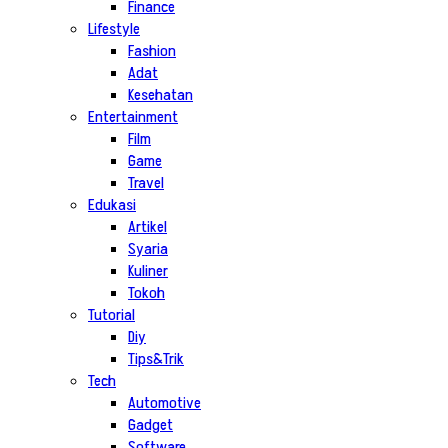
Finance
Lifestyle
Fashion
Adat
Kesehatan
Entertainment
Film
Game
Travel
Edukasi
Artikel
Syaria
Kuliner
Tokoh
Tutorial
Diy
Tips&Trik
Tech
Automotive
Gadget
Software