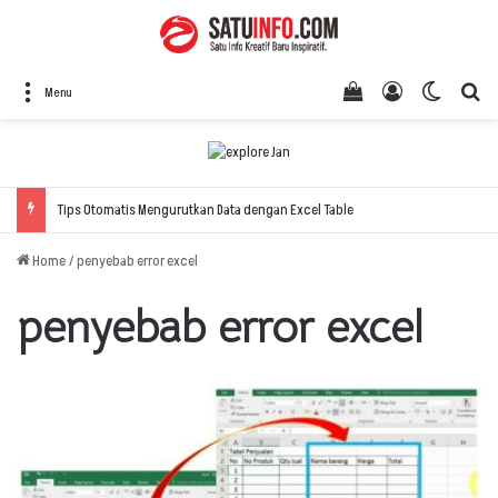
View your shopping
Log In
Switch 
Se
Menu
Tips Otomatis Mengurutkan Data dengan Excel Table
Home
/
penyebab error excel
penyebab error excel