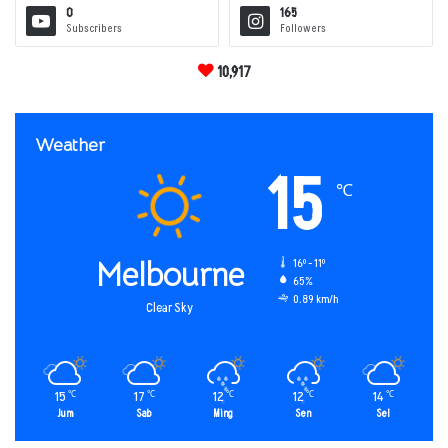
0
165
Subscribers
Followers
10,917
Weather
15
℃
Melbourne
16º - 11º
65%
0.89 km/h
Clear Sky
15
17
12
12
14
℃
℃
℃
℃
℃
Jum
Sab
Ming
Sen
Sel