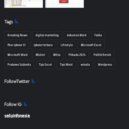
Tags
Breaking News
digital marketing
dokumen Word
Fakta
fitur iphone 13
iphone terbaru
Lifestyle
Microsoft Excel
Microsoft Word
Misteri
Mitos
Pilkada 2024
Politik Bersih
Prabowo Subianto
Tips Excel
Tips Word
wisata
Wordpress
FollowTwitter
Follow IG
satuinfonesia