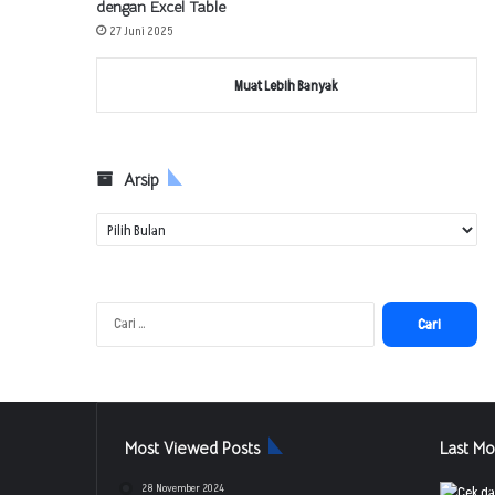
dengan Excel Table
27 Juni 2025
Muat Lebih Banyak
Arsip
A
r
s
i
p
C
a
r
i
u
n
Most Viewed Posts
Last Mo
t
u
28 November 2024