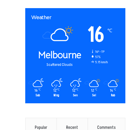
Weather
16
℃
Melbourne
16º - 11º
57%
5.15 km/h
Scattered Clouds
16
12
12
12
14
℃
℃
℃
℃
℃
Sab
Ming
Sen
Sel
Rab
Popular
Recent
Comments