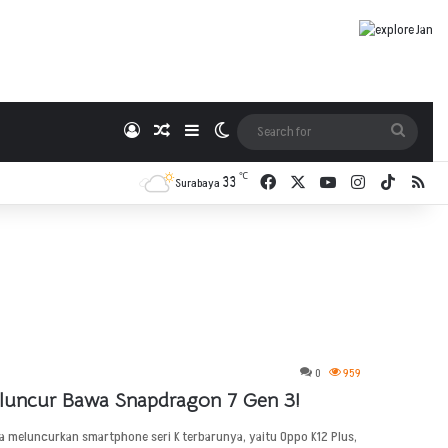
Log In
Random Article
Sidebar
Switch skin
Search
for
℃
33
Facebook
X
YouTube
Instagram
TikTok
RSS
Surabaya
0
959
luncur Bawa Snapdragon 7 Gen 3!
a meluncurkan smartphone seri K terbarunya, yaitu Oppo K12 Plus,