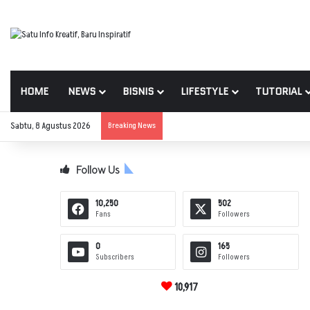
HOME
NEWS
BISNIS
LIFESTYLE
TUTORIAL
Sabtu, 8 Agustus 2026
Breaking News
Follow Us
10,250
502
Fans
Followers
0
165
Subscribers
Followers
10,917