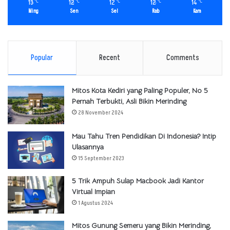
13
12
12
12
14
℃
℃
℃
℃
℃
Ming
Sen
Sel
Rab
Kam
Popular
Recent
Comments
Mitos Kota Kediri yang Paling Populer, No 5
Pernah Terbukti, Asli Bikin Merinding
28 November 2024
Mau Tahu Tren Pendidikan Di Indonesia? Intip
Ulasannya
15 September 2023
5 Trik Ampuh Sulap Macbook Jadi Kantor
Virtual Impian
1 Agustus 2024
Mitos Gunung Semeru yang Bikin Merinding,