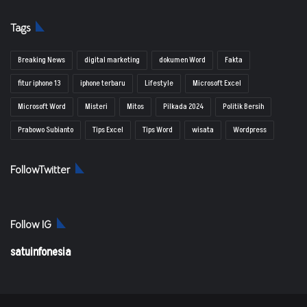
Tags
Breaking News
digital marketing
dokumen Word
Fakta
fitur iphone 13
iphone terbaru
Lifestyle
Microsoft Excel
Microsoft Word
Misteri
Mitos
Pilkada 2024
Politik Bersih
Prabowo Subianto
Tips Excel
Tips Word
wisata
Wordpress
FollowTwitter
Follow IG
satuinfonesia