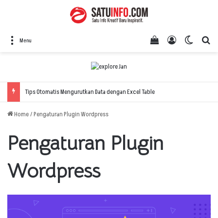
View your shopping
Log In
Switch 
Se
Menu
Tips Otomatis Mengurutkan Data dengan Excel Table
Home
/
Pengaturan Plugin Wordpress
Pengaturan Plugin
Wordpress