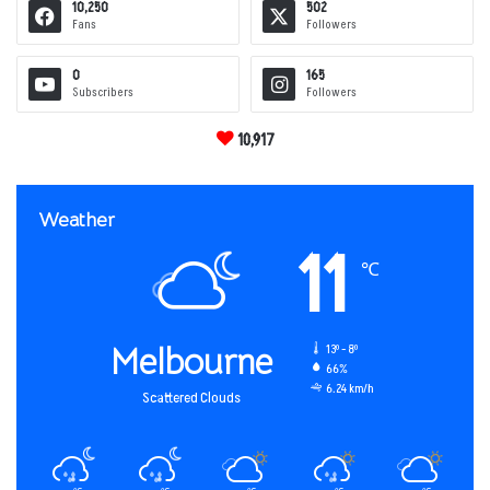
10,250
502
Fans
Followers
0
165
Subscribers
Followers
10,917
Weather
11
℃
Melbourne
13º - 8º
66%
6.24 km/h
Scattered Clouds