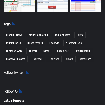
Tags
Breaking News
digital marketing
dokumen Word
Fakta
fitur iphone 13
iphone terbaru
Lifestyle
Microsoft Excel
Microsoft Word
Misteri
Mitos
Pilkada 2024
Politik Bersih
Prabowo Subianto
Tips Excel
Tips Word
wisata
Wordpress
FollowTwitter
Follow IG
satuinfonesia