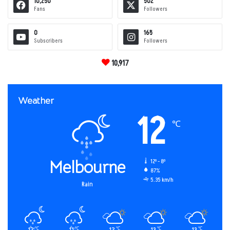
10,250
502
Fans
Followers
0
165
Subscribers
Followers
10,917
Weather
12
℃
Melbourne
12º - 8º
87%
5.35 km/h
Rain
12
11
12
13
13
℃
℃
℃
℃
℃