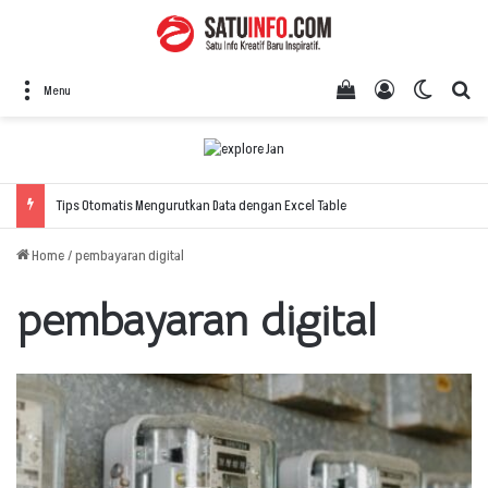
View your shopping
Log In
Switch 
Se
Menu
Tips Otomatis Mengurutkan Data dengan Excel Table
Home
/
pembayaran digital
pembayaran digital