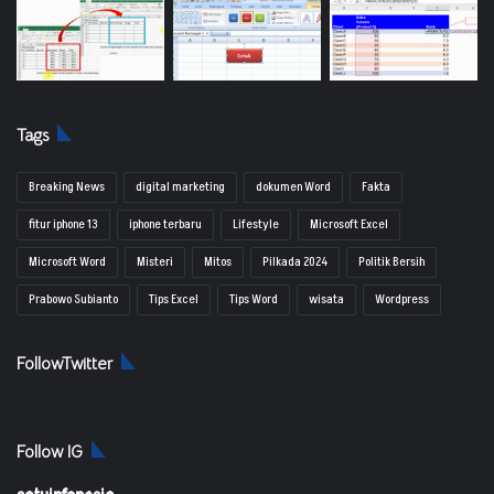
Tags
Breaking News
digital marketing
dokumen Word
Fakta
fitur iphone 13
iphone terbaru
Lifestyle
Microsoft Excel
Microsoft Word
Misteri
Mitos
Pilkada 2024
Politik Bersih
Prabowo Subianto
Tips Excel
Tips Word
wisata
Wordpress
FollowTwitter
Follow IG