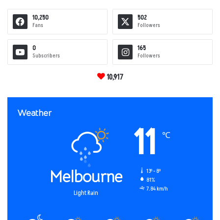
10,250
502
Fans
Followers
0
165
Subscribers
Followers
10,917
Weather
11
℃
Melbourne
13º - 8º
81%
7.84 km/h
Light Rain