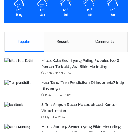
13
11
12
13
13
℃
℃
℃
℃
℃
Ming
Sen
Sel
Rab
Kam
Popular
Recent
Comments
Mitos Kota Kediri yang Paling Populer, No 5
Pernah Terbukti, Asli Bikin Merinding
28 November 2024
Mau Tahu Tren Pendidikan Di Indonesia? Intip
Ulasannya
15 September 2023
5 Trik Ampuh Sulap Macbook Jadi Kantor
Virtual Impian
1 Agustus 2024
Mitos Gunung Semeru yang Bikin Merinding,