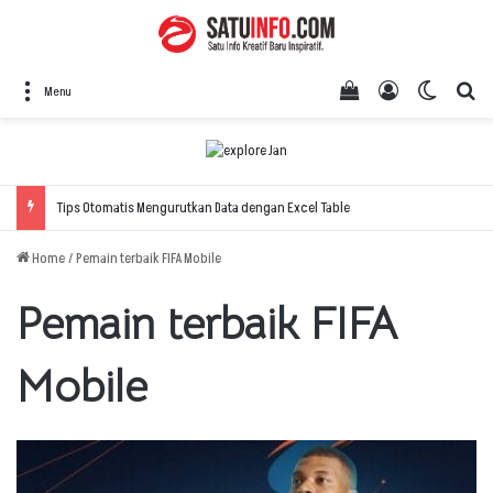
View your shopping
Log In
Switch 
Se
Menu
Tips Otomatis Mengurutkan Data dengan Excel Table
Home
/
Pemain terbaik FIFA Mobile
Pemain terbaik FIFA
Mobile