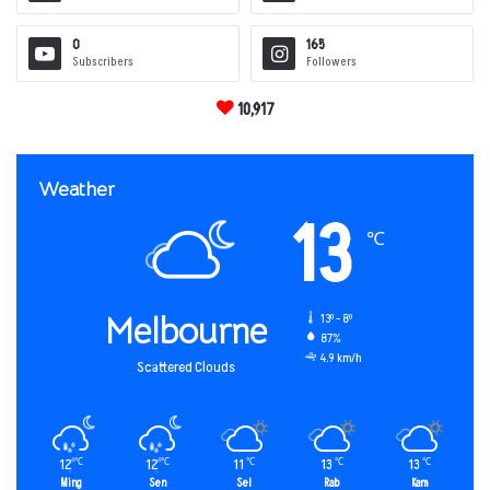
0
165
Subscribers
Followers
10,917
Weather
13
℃
Melbourne
13º - 8º
87%
4.9 km/h
Scattered Clouds
12
12
11
13
13
℃
℃
℃
℃
℃
Ming
Sen
Sel
Rab
Kam