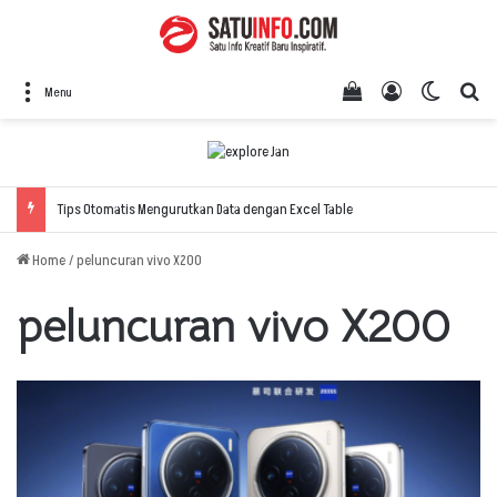
View your shopping
Log In
Switch 
Se
Menu
Tips Otomatis Mengurutkan Data dengan Excel Table
Home
/
peluncuran vivo X200
peluncuran vivo X200