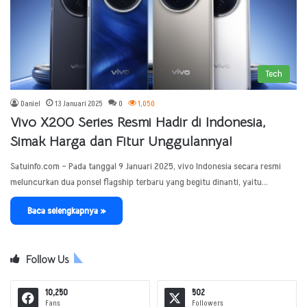
Tech
Daniel
13 Januari 2025
0
1,050
Vivo X200 Series Resmi Hadir di Indonesia,
Simak Harga dan Fitur Unggulannya!
Satuinfo.com – Pada tanggal 9 Januari 2025, vivo Indonesia secara resmi
meluncurkan dua ponsel flagship terbaru yang begitu dinanti, yaitu…
Baca selengkapnya »
Follow Us
10,250
502
Fans
Followers