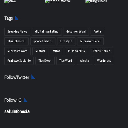
Tags
Breaking News
digital marketing
dokumen Word
Fakta
fitur iphone 13
iphone terbaru
Lifestyle
Microsoft Excel
Microsoft Word
Misteri
Mitos
Pilkada 2024
Politik Bersih
Prabowo Subianto
Tips Excel
Tips Word
wisata
Wordpress
FollowTwitter
Follow IG
satuinfonesia