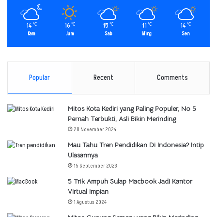
14
16
15
11
14
℃
℃
℃
℃
℃
Kam
Jum
Sab
Ming
Sen
Popular
Recent
Comments
Mitos Kota Kediri yang Paling Populer, No 5
Pernah Terbukti, Asli Bikin Merinding
28 November 2024
Mau Tahu Tren Pendidikan Di Indonesia? Intip
Ulasannya
15 September 2023
5 Trik Ampuh Sulap Macbook Jadi Kantor
Virtual Impian
1 Agustus 2024