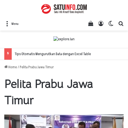
View your shopping
Log In
Switch 
Se
Menu
Tips Otomatis Mengurutkan Data dengan Excel Table
Home
/
Pelita Prabu Jawa Timur
Pelita Prabu Jawa
Timur