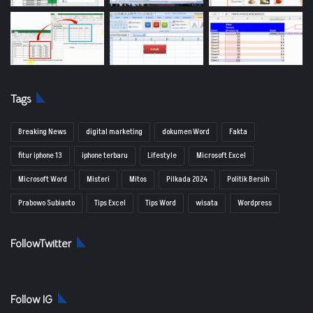
Tags
Breaking News
digital marketing
dokumen Word
Fakta
fitur iphone 13
iphone terbaru
Lifestyle
Microsoft Excel
Microsoft Word
Misteri
Mitos
Pilkada 2024
Politik Bersih
Prabowo Subianto
Tips Excel
Tips Word
wisata
Wordpress
FollowTwitter
Follow IG