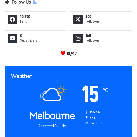
Follow Us
10,250
502
Fans
Followers
0
165
Subscribers
Followers
10,917
Weather
15
℃
Melbourne
16º - 10º
66%
0.45 km/h
Scattered Clouds