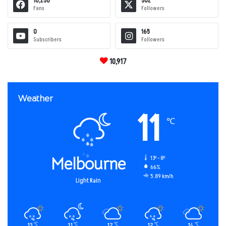
10,250
502
Fans
Followers
0
165
Subscribers
Followers
10,917
Weather
11
℃
Melbourne
13º - 8º
66%
5.89 km/h
Light Rain
13
11
12
12
14
℃
℃
℃
℃
℃