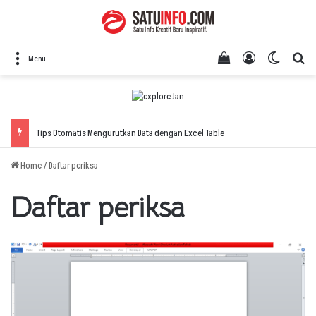
View your shopping
Log In
Switch 
Se
Menu
Tips Otomatis Mengurutkan Data dengan Excel Table
Home
/
Daftar periksa
Daftar periksa