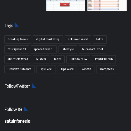
Tags
Breaking News
digital marketing
dokumen Word
Fakta
fitur iphone 13
iphone terbaru
Lifestyle
Microsoft Excel
Microsoft Word
Misteri
Mitos
Pilkada 2024
Politik Bersih
Prabowo Subianto
Tips Excel
Tips Word
wisata
Wordpress
FollowTwitter
Follow IG
satuinfonesia