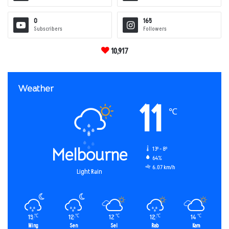
0
165
Subscribers
Followers
10,917
Weather
11
℃
Melbourne
13º - 8º
64%
6.07 km/h
Light Rain
13
12
12
12
14
℃
℃
℃
℃
℃
Ming
Sen
Sel
Rab
Kam