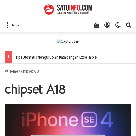
View your shopping
Log In
Switch 
Se
Menu
Home
/
chipset A18
chipset A18