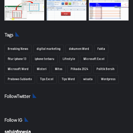
Tags
Breaking News
digital marketing
dokumen Word
Fakta
fitur iphone 13
iphone terbaru
Lifestyle
Microsoft Excel
Microsoft Word
Misteri
Mitos
Pilkada 2024
Politik Bersih
Prabowo Subianto
Tips Excel
Tips Word
wisata
Wordpress
FollowTwitter
Follow IG
satuinfonesia