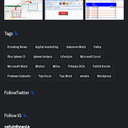
Tags
Breaking News
digital marketing
dokumen Word
Fakta
fitur iphone 13
iphone terbaru
Lifestyle
Microsoft Excel
Microsoft Word
Misteri
Mitos
Pilkada 2024
Politik Bersih
Prabowo Subianto
Tips Excel
Tips Word
wisata
Wordpress
FollowTwitter
Follow IG
satuinfonesia