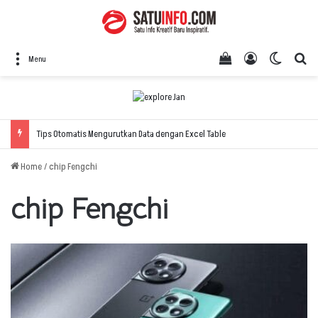
View your shopping
Log In
Switch 
Se
Menu
Tips Otomatis Mengurutkan Data dengan Excel Table
Home
/
chip Fengchi
chip Fengchi