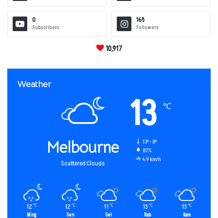
0
165
Subscribers
Followers
10,917
Weather
13
℃
Melbourne
13º - 8º
87%
4.9 km/h
Scattered Clouds
12
12
11
13
13
℃
℃
℃
℃
℃
Ming
Sen
Sel
Rab
Kam