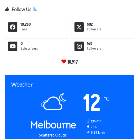
Follow Us
10,250
502
Fans
Followers
0
165
Subscribers
Followers
10,917
Weather
12
℃
Melbourne
13º - 11º
78%
0.89 km/h
Scattered Clouds