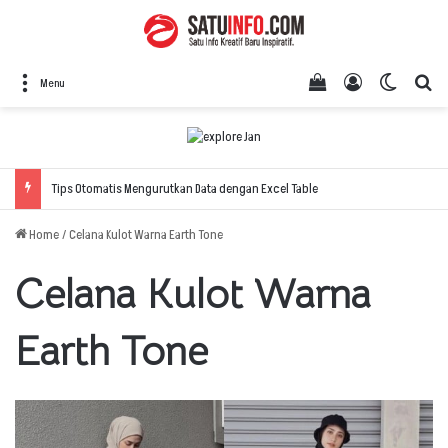
View your shopping
Log In
Switch 
Se
Menu
Tips Otomatis Mengurutkan Data dengan Excel Table
Home
/
Celana Kulot Warna Earth Tone
Celana Kulot Warna
Earth Tone