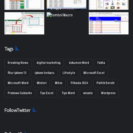
Tags
Breaking News
digital marketing
dokumen Word
Fakta
fitur iphone 13
iphone terbaru
Lifestyle
Microsoft Excel
Microsoft Word
Misteri
Mitos
Pilkada 2024
Politik Bersih
Prabowo Subianto
Tips Excel
Tips Word
wisata
Wordpress
FollowTwitter