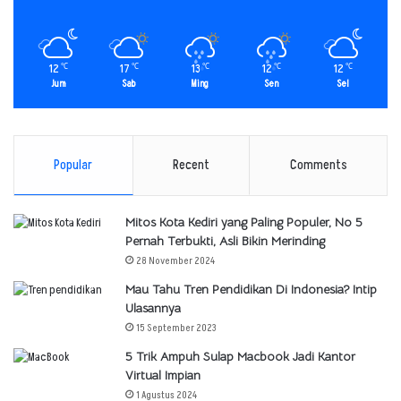
12
17
13
12
12
℃
℃
℃
℃
℃
Jum
Sab
Ming
Sen
Sel
Popular
Recent
Comments
Mitos Kota Kediri yang Paling Populer, No 5
Pernah Terbukti, Asli Bikin Merinding
28 November 2024
Mau Tahu Tren Pendidikan Di Indonesia? Intip
Ulasannya
15 September 2023
5 Trik Ampuh Sulap Macbook Jadi Kantor
Virtual Impian
1 Agustus 2024