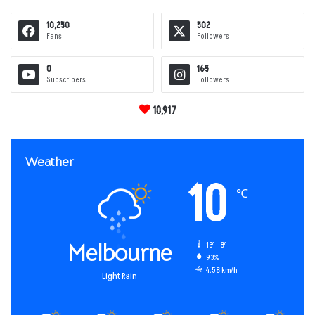
10,250
502
Fans
Followers
0
165
Subscribers
Followers
10,917
Weather
10
℃
Melbourne
13º - 8º
93%
4.58 km/h
Light Rain