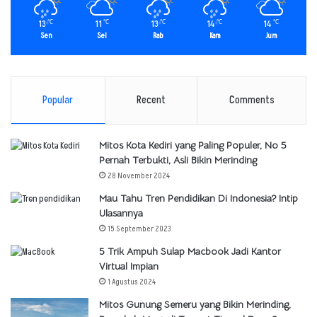
13
11
13
14
14
℃
℃
℃
℃
℃
Sen
Sel
Rab
Kam
Jum
Popular
Recent
Comments
Mitos Kota Kediri yang Paling Populer, No 5
Pernah Terbukti, Asli Bikin Merinding
28 November 2024
Mau Tahu Tren Pendidikan Di Indonesia? Intip
Ulasannya
15 September 2023
5 Trik Ampuh Sulap Macbook Jadi Kantor
Virtual Impian
1 Agustus 2024
Mitos Gunung Semeru yang Bikin Merinding,