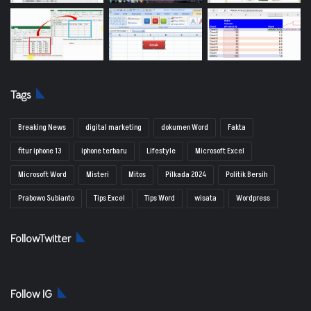
Tags
Breaking News
digital marketing
dokumen Word
Fakta
fitur iphone 13
iphone terbaru
Lifestyle
Microsoft Excel
Microsoft Word
Misteri
Mitos
Pilkada 2024
Politik Bersih
Prabowo Subianto
Tips Excel
Tips Word
wisata
Wordpress
FollowTwitter
Follow IG