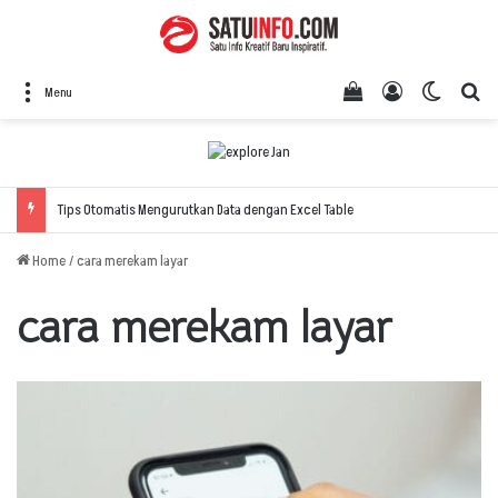
View your shopping
Log In
Switch 
Se
Menu
Tips Otomatis Mengurutkan Data dengan Excel Table
Home
/
cara merekam layar
cara merekam layar