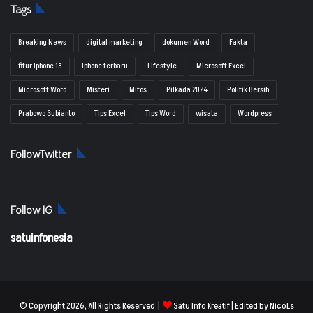
Tags
Breaking News
digital marketing
dokumen Word
Fakta
fitur iphone 13
iphone terbaru
Lifestyle
Microsoft Excel
Microsoft Word
Misteri
Mitos
Pilkada 2024
Politik Bersih
Prabowo Subianto
Tips Excel
Tips Word
wisata
Wordpress
FollowTwitter
Follow IG
satuinfonesia
© Copyright 2026, All Rights Reserved |
Satu Info Kreatif
| Edited by NicoLs