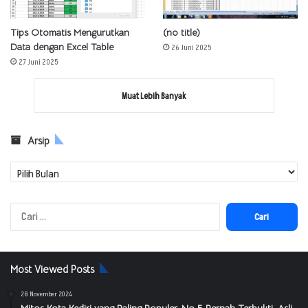
Tips Otomatis Mengurutkan
(no title)
Data dengan Excel Table
26 Juni 2025
27 Juni 2025
Muat Lebih Banyak
Arsip
Arsip
Cari
untuk:
Most Viewed Posts
28 November 2024
Mitos Kota Kediri yang Paling Populer, No 5 Pernah Terbukti, Asli