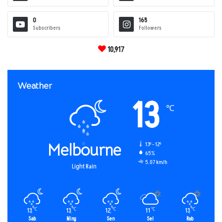
0
165
Subscribers
Followers
10,917
Weather
13
℃
Melbourne
13º - 12º
65%
5.07 km/h
Light Rain
13
13
12
11
13
℃
℃
℃
℃
℃
Sab
Ming
Sen
Sel
Rab