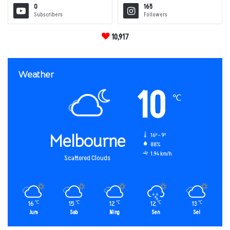
0
165
Subscribers
Followers
10,917
Weather
10
℃
Melbourne
16º - 9º
88%
1.94 km/h
Scattered Clouds
16
15
12
12
13
℃
℃
℃
℃
℃
Jum
Sab
Ming
Sen
Sel