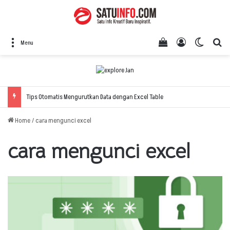
View your shopping
Log In
Switch 
Se
Menu
Tips Otomatis Mengurutkan Data dengan Excel Table
Home
/
cara mengunci excel
cara mengunci excel