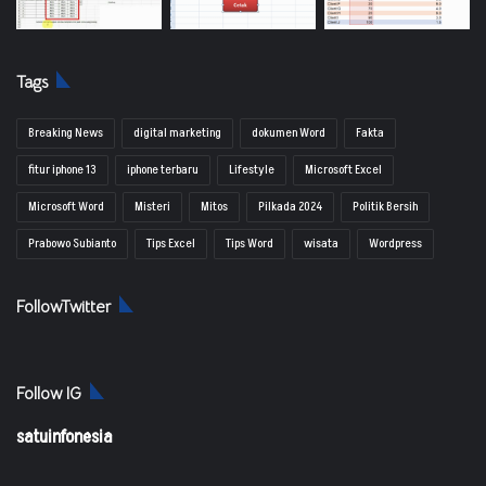
Tags
Breaking News
digital marketing
dokumen Word
Fakta
fitur iphone 13
iphone terbaru
Lifestyle
Microsoft Excel
Microsoft Word
Misteri
Mitos
Pilkada 2024
Politik Bersih
Prabowo Subianto
Tips Excel
Tips Word
wisata
Wordpress
FollowTwitter
Follow IG
satuinfonesia