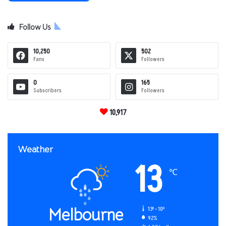
Follow Us
10,250
502
Fans
Followers
0
165
Subscribers
Followers
10,917
Weather
13
℃
Melbourne
13º - 10º
92%