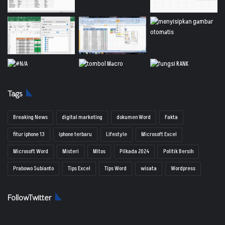
Tags
Breaking News
digital marketing
dokumen Word
Fakta
fitur iphone 13
iphone terbaru
Lifestyle
Microsoft Excel
Microsoft Word
Misteri
Mitos
Pilkada 2024
Politik Bersih
Prabowo Subianto
Tips Excel
Tips Word
wisata
Wordpress
FollowTwitter