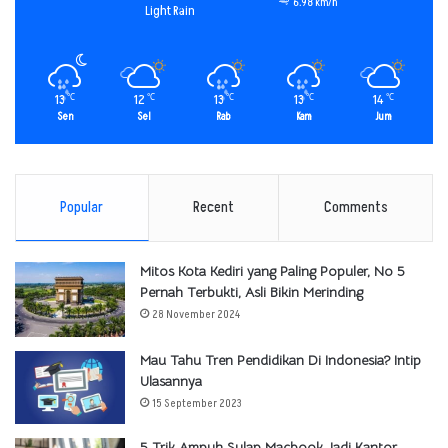
6.98 km/h
Light Rain
13
12
13
13
14
℃
℃
℃
℃
℃
Sen
Sel
Rab
Kam
Jum
Popular
Recent
Comments
Mitos Kota Kediri yang Paling Populer, No 5
Pernah Terbukti, Asli Bikin Merinding
28 November 2024
Mau Tahu Tren Pendidikan Di Indonesia? Intip
Ulasannya
15 September 2023
5 Trik Ampuh Sulap Macbook Jadi Kantor