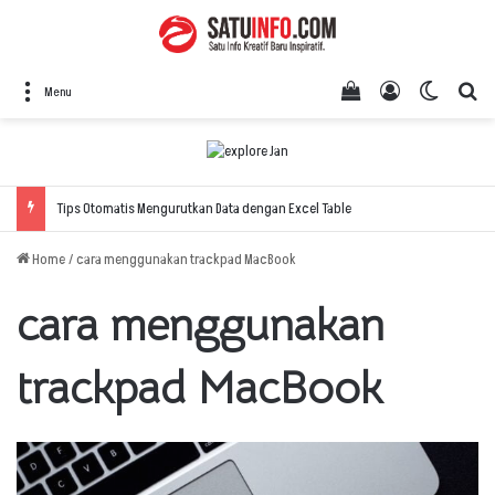
View your shopping
Log In
Switch 
Se
Menu
Tips Otomatis Mengurutkan Data dengan Excel Table
Home
/
cara menggunakan trackpad MacBook
cara menggunakan
trackpad MacBook